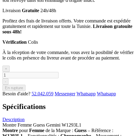
soit renvoyé dans son emballage d'origine intact.
Livraison
Gratuite
24h/48h
Profitez des frais de livraison offerts. Votre commande est expédiée
gratuitement et rapidement sur toute la Tunisie.
Livraison gratouite
sous 48h!
Vérification
Colis
À la réception de votre commande, vous avez la posibilité de vérifier
le colis en présence du livreur avant de procéder au paiement.
+
-
En rupture
Besoin d'aide?
52.042.059
Messenger
Whatsapp
Whatsapp
Spécifications
Description
Montre Femme Guess Gemini W1293L1
Montre
pour
Femme
de la Marque :
Guess
– Référence :
W1293L1
– Fonctionnalités :
Chronographe
– Mouvement :