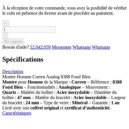
À la réception de votre commande, vous avez la posibilité de vérifier
le colis en présence du livreur avant de procéder au paiement.
+
-
En rupture
Besoin d'aide?
52.042.059
Messenger
Whatsapp
Whatsapp
Spécifications
Description
Montre Homme Curren Analog 8388 Fond Bleu
Montre
pour
Homme
de la Marque :
Curren
– Référence :
8388
Fond Bleu
– Fonctionnalités :
Analogique
– Mouvement :
Quartz
– Matière du boîtier :
Acier inoxydable
– Diamètre du
boîtier :
47 mm
– Matière du bracelet :
Acier inoxydable
– Largeur
du bracelet :
24 mm
– Type de verre :
Minéral
– Garantie :
1 an
Livré avec son
coffret original
et
certificat d’authenticité.
Caractéristiques