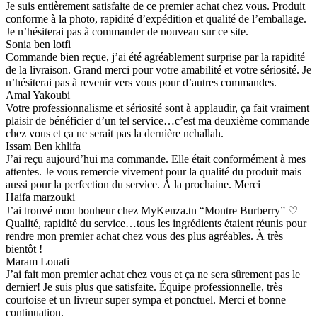
Je suis entièrement satisfaite de ce premier achat chez vous. Produit
conforme à la photo, rapidité d’expédition et qualité de l’emballage.
Je n’hésiterai pas à commander de nouveau sur ce site.
Sonia ben lotfi
Commande bien reçue, j’ai été agréablement surprise par la rapidité
de la livraison. Grand merci pour votre amabilité et votre sériosité. Je
n’hésiterai pas à revenir vers vous pour d’autres commandes.
Amal Yakoubi
Votre professionnalisme et sériosité sont à applaudir, ça fait vraiment
plaisir de bénéficier d’un tel service…c’est ma deuxième commande
chez vous et ça ne serait pas la dernière nchallah.
Issam Ben khlifa
J’ai reçu aujourd’hui ma commande. Elle était conformément à mes
attentes. Je vous remercie vivement pour la qualité du produit mais
aussi pour la perfection du service. À la prochaine. Merci
Haifa marzouki
J’ai trouvé mon bonheur chez MyKenza.tn “Montre Burberry” ♡
Qualité, rapidité du service…tous les ingrédients étaient réunis pour
rendre mon premier achat chez vous des plus agréables. À très
bientôt !
Maram Louati
J’ai fait mon premier achat chez vous et ça ne sera sûrement pas le
dernier! Je suis plus que satisfaite. Équipe professionnelle, très
courtoise et un livreur super sympa et ponctuel. Merci et bonne
continuation.