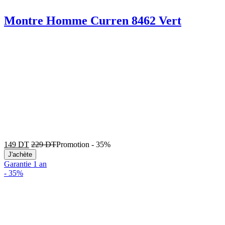
Montre Homme Curren 8462 Vert
149
DT
229
DT
Promotion
-
35%
J'achète
Garantie 1 an
-
35%