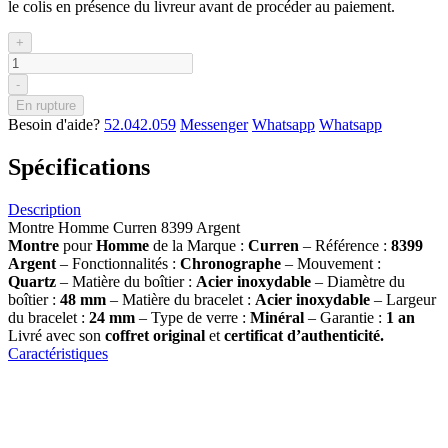
le colis en présence du livreur avant de procéder au paiement.
+
-
En rupture
Besoin d'aide?
52.042.059
Messenger
Whatsapp
Whatsapp
Spécifications
Description
Montre Homme Curren 8399 Argent
Montre
pour
Homme
de la Marque :
Curren
– Référence :
8399
Argent
– Fonctionnalités :
Chronographe
– Mouvement :
Quartz
– Matière du boîtier :
Acier inoxydable
– Diamètre du
boîtier :
48 mm
– Matière du bracelet :
Acier inoxydable
– Largeur
du bracelet :
24 mm
– Type de verre :
Minéral
– Garantie :
1 an
Livré avec son
coffret original
et
certificat d’authenticité.
Caractéristiques