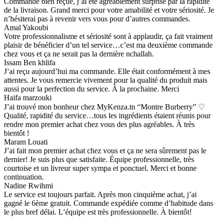
Commande bien reçue, j’ai été agréablement surprise par la rapidité
de la livraison. Grand merci pour votre amabilité et votre sériosité. Je
n’hésiterai pas à revenir vers vous pour d’autres commandes.
Amal Yakoubi
Votre professionnalisme et sériosité sont à applaudir, ça fait vraiment
plaisir de bénéficier d’un tel service…c’est ma deuxième commande
chez vous et ça ne serait pas la dernière nchallah.
Issam Ben khlifa
J’ai reçu aujourd’hui ma commande. Elle était conformément à mes
attentes. Je vous remercie vivement pour la qualité du produit mais
aussi pour la perfection du service. À la prochaine. Merci
Haifa marzouki
J’ai trouvé mon bonheur chez MyKenza.tn “Montre Burberry” ♡
Qualité, rapidité du service…tous les ingrédients étaient réunis pour
rendre mon premier achat chez vous des plus agréables. À très
bientôt !
Maram Louati
J’ai fait mon premier achat chez vous et ça ne sera sûrement pas le
dernier! Je suis plus que satisfaite. Équipe professionnelle, très
courtoise et un livreur super sympa et ponctuel. Merci et bonne
continuation.
Nadine Rwihmi
Le service est toujours parfait. Après mon cinquième achat, j’ai
gagné le 6ème gratuit. Commande expédiée comme d’habitude dans
le plus bref délai. L’équipe est très professionnelle. À bientôt!