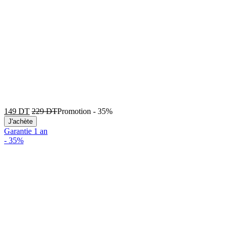
149
DT
229
DT
Promotion
-
35%
J'achète
Garantie 1 an
-
35%