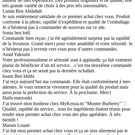
hauteur de mes espérances. Des produits originaux et de qualité, une
très grande variété de choix à des prix très raisonnables.
Lamia Ben Abdallah
Je suis entièrement satisfaite de ce premier achat chez vous. Produit
conforme à la photo, rapidité d’expédition et qualité de l’emballage.
Je n’hésiterai pas à commander de nouveau sur ce site.
Sonia ben lotfi
Commande bien reçue, j’ai été agréablement surprise par la rapidité
de la livraison. Grand merci pour votre amabilité et votre sériosité. Je
n’hésiterai pas à revenir vers vous pour d’autres commandes.
Amal Yakoubi
Votre professionnalisme et sériosité sont à applaudir, ça fait vraiment
plaisir de bénéficier d’un tel service…c’est ma deuxième commande
chez vous et ça ne serait pas la dernière nchallah.
Issam Ben khlifa
J’ai reçu aujourd’hui ma commande. Elle était conformément à mes
attentes. Je vous remercie vivement pour la qualité du produit mais
aussi pour la perfection du service. À la prochaine. Merci
Haifa marzouki
J’ai trouvé mon bonheur chez MyKenza.tn “Montre Burberry” ♡
Qualité, rapidité du service…tous les ingrédients étaient réunis pour
rendre mon premier achat chez vous des plus agréables. À très
bientôt !
Maram Louati
J’ai fait mon premier achat chez vous et ça ne sera sûrement pas le