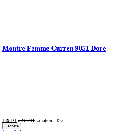
Montre Femme Curren 9051 Doré
149
DT
229
DT
Promotion
-
35%
J'achète