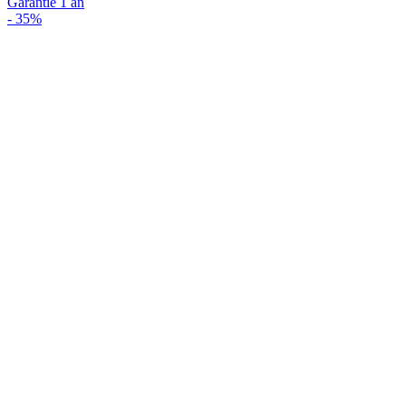
Garantie 1 an
-
35%