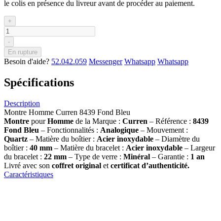
le colis en présence du livreur avant de procéder au paiement.
+
-
En rupture
Besoin d'aide?
52.042.059
Messenger
Whatsapp
Whatsapp
Spécifications
Description
Montre Homme Curren 8439 Fond Bleu
Montre
pour
Homme
de la Marque :
Curren
– Référence :
8439
Fond Bleu
– Fonctionnalités :
Analogique
– Mouvement :
Quartz
– Matière du boîtier :
Acier inoxydable
– Diamètre du
boîtier :
40 mm
– Matière du bracelet :
Acier inoxydable
– Largeur
du bracelet :
22 mm
– Type de verre :
Minéral
– Garantie :
1 an
Livré avec son
coffret original
et
certificat d’authenticité.
Caractéristiques