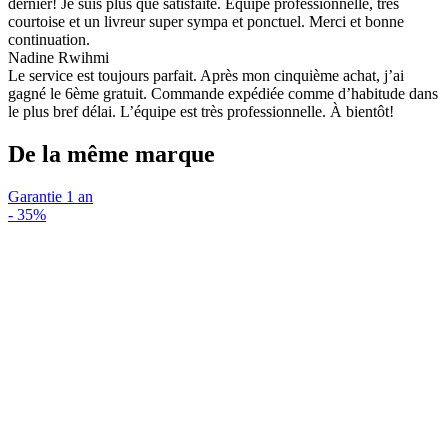
dernier! Je suis plus que satisfaite. Équipe professionnelle, très
courtoise et un livreur super sympa et ponctuel. Merci et bonne
continuation.
Nadine Rwihmi
Le service est toujours parfait. Après mon cinquième achat, j’ai
gagné le 6ème gratuit. Commande expédiée comme d’habitude dans
le plus bref délai. L’équipe est très professionnelle. À bientôt!
De la même marque
Garantie 1 an
-
35%