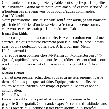
Commande bien reçue, j’ai été agréablement surprise par la rapidité
de la livraison. Grand merci pour votre amabilité et votre sériosité. Je
n’hésiterai pas à revenir vers vous pour d’autres commandes.
Amal Yakoubi
Votre professionnalisme et sériosité sont à applaudir, ça fait vraiment
plaisir de bénéficier d’un tel service…c’est ma deuxième commande
chez vous et ça ne serait pas la dernière nchallah.
Issam Ben khlifa
J’ai reçu aujourd’hui ma commande. Elle était conformément à mes
attentes. Je vous remercie vivement pour la qualité du produit mais
aussi pour la perfection du service. À la prochaine. Merci
Haifa marzouki
J’ai trouvé mon bonheur chez MyKenza.tn “Montre Burberry” ♡
Qualité, rapidité du service…tous les ingrédients étaient réunis pour
rendre mon premier achat chez vous des plus agréables. À très
bientôt !
Maram Louati
J’ai fait mon premier achat chez vous et ça ne sera sûrement pas le
dernier! Je suis plus que satisfaite. Équipe professionnelle, très
courtoise et un livreur super sympa et ponctuel. Merci et bonne
continuation.
Nadine Rwihmi
Le service est toujours parfait. Après mon cinquième achat, j’ai
gagné le 6ème gratuit. Commande expédiée comme d’habitude dans
le plus bref délai. L’équipe est très professionnelle. À bientôt!