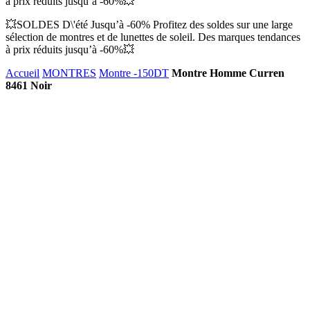
à prix réduits jusqu’à -60%💥
💥SOLDES D\'été Jusqu’à -60% Profitez des soldes sur une large
sélection de montres et de lunettes de soleil. Des marques tendances
à prix réduits jusqu’à -60%💥
Accueil
MONTRES
Montre -150DT
Montre Homme Curren
8461 Noir