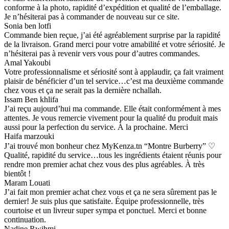
conforme à la photo, rapidité d’expédition et qualité de l’emballage.
Je n’hésiterai pas à commander de nouveau sur ce site.
Sonia ben lotfi
Commande bien reçue, j’ai été agréablement surprise par la rapidité
de la livraison. Grand merci pour votre amabilité et votre sériosité. Je
n’hésiterai pas à revenir vers vous pour d’autres commandes.
Amal Yakoubi
Votre professionnalisme et sériosité sont à applaudir, ça fait vraiment
plaisir de bénéficier d’un tel service…c’est ma deuxième commande
chez vous et ça ne serait pas la dernière nchallah.
Issam Ben khlifa
J’ai reçu aujourd’hui ma commande. Elle était conformément à mes
attentes. Je vous remercie vivement pour la qualité du produit mais
aussi pour la perfection du service. À la prochaine. Merci
Haifa marzouki
J’ai trouvé mon bonheur chez MyKenza.tn “Montre Burberry” ♡
Qualité, rapidité du service…tous les ingrédients étaient réunis pour
rendre mon premier achat chez vous des plus agréables. À très
bientôt !
Maram Louati
J’ai fait mon premier achat chez vous et ça ne sera sûrement pas le
dernier! Je suis plus que satisfaite. Équipe professionnelle, très
courtoise et un livreur super sympa et ponctuel. Merci et bonne
continuation.
Nadine Rwihmi