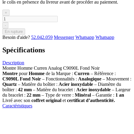
le colis en présence du livreur avant de procéder au paiement.
+
-
En rupture
Besoin d'aide?
52.042.059
Messenger
Whatsapp
Whatsapp
Spécifications
Description
Montre Homme Curren Analog C9090L Fond Noir
Montre
pour
Homme
de la Marque :
Curren
– Référence :
C9090L Fond Noir
– Fonctionnalités :
Analogique
– Mouvement :
Quartz
– Matière du boîtier :
Acier inoxydable
– Diamètre du
boîtier :
42 mm
– Matière du bracelet :
Acier inoxydable
– Largeur
du bracelet :
22 mm
– Type de verre :
Minéral
– Garantie :
1 an
Livré avec son
coffret original
et
certificat d’authenticité.
Caractéristiques