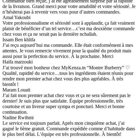
Commande bien reçue, j’ai été agréablement surprise par la rapidité
de la livraison. Grand merci pour votre amabilité et votre sériosité. Je
n’hésiterai pas à revenir vers vous pour d’autres commandes.
Amal Yakoubi
Votre professionnalisme et sériosité sont à applaudir, ça fait vraiment
plaisir de bénéficier d’un tel service…c’est ma deuxième commande
chez vous et ça ne serait pas la dernière nchallah.
Issam Ben khlifa
J’ai reçu aujourd’hui ma commande. Elle était conformément à mes
attentes. Je vous remercie vivement pour la qualité du produit mais
aussi pour la perfection du service. À la prochaine. Merci
Haifa marzouki
J’ai trouvé mon bonheur chez MyKenza.tn “Montre Burberry” ♡
Qualité, rapidité du service…tous les ingrédients étaient réunis pour
rendre mon premier achat chez vous des plus agréables. À très
bientôt !
Maram Louati
J’ai fait mon premier achat chez vous et ça ne sera sûrement pas le
dernier! Je suis plus que satisfaite. Équipe professionnelle, très
courtoise et un livreur super sympa et ponctuel. Merci et bonne
continuation.
Nadine Rwihmi
Le service est toujours parfait. Après mon cinquième achat, j’ai
gagné le 6ème gratuit. Commande expédiée comme d’habitude dans
le plus bref délai. L’équipe est très professionnelle. À bientôt!