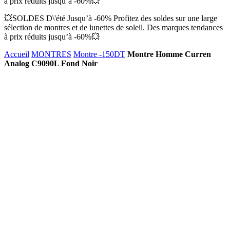
à prix réduits jusqu’à -60%💥
💥SOLDES D\'été Jusqu’à -60% Profitez des soldes sur une large
sélection de montres et de lunettes de soleil. Des marques tendances
à prix réduits jusqu’à -60%💥
Accueil
MONTRES
Montre -150DT
Montre Homme Curren
Analog C9090L Fond Noir