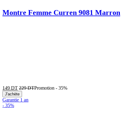
Montre Femme Curren 9081 Marron
149
DT
229
DT
Promotion
-
35%
J'achète
Garantie 1 an
-
35%