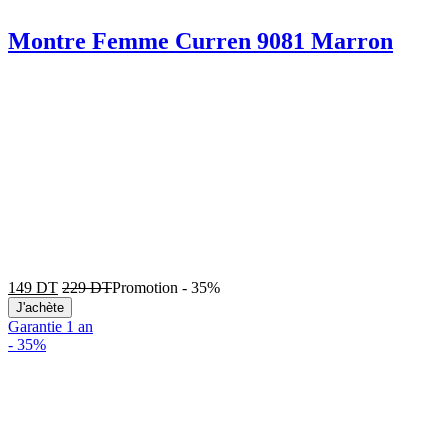
Montre Femme Curren 9081 Marron
149
DT
229
DT
Promotion
-
35%
J'achète
Garantie 1 an
-
35%