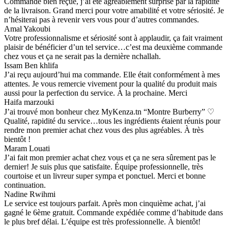
Commande bien reçue, j’ai été agréablement surprise par la rapidité
de la livraison. Grand merci pour votre amabilité et votre sériosité. Je
n’hésiterai pas à revenir vers vous pour d’autres commandes.
Amal Yakoubi
Votre professionnalisme et sériosité sont à applaudir, ça fait vraiment
plaisir de bénéficier d’un tel service…c’est ma deuxième commande
chez vous et ça ne serait pas la dernière nchallah.
Issam Ben khlifa
J’ai reçu aujourd’hui ma commande. Elle était conformément à mes
attentes. Je vous remercie vivement pour la qualité du produit mais
aussi pour la perfection du service. À la prochaine. Merci
Haifa marzouki
J’ai trouvé mon bonheur chez MyKenza.tn “Montre Burberry” ♡
Qualité, rapidité du service…tous les ingrédients étaient réunis pour
rendre mon premier achat chez vous des plus agréables. À très
bientôt !
Maram Louati
J’ai fait mon premier achat chez vous et ça ne sera sûrement pas le
dernier! Je suis plus que satisfaite. Équipe professionnelle, très
courtoise et un livreur super sympa et ponctuel. Merci et bonne
continuation.
Nadine Rwihmi
Le service est toujours parfait. Après mon cinquième achat, j’ai
gagné le 6ème gratuit. Commande expédiée comme d’habitude dans
le plus bref délai. L’équipe est très professionnelle. À bientôt!