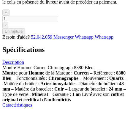
le colis en présence du livreur avant de procéder au paiement.
+
-
En rupture
Besoin d'aide?
52.042.059
Messenger
Whatsapp
Whatsapp
Spécifications
Description
Montre Homme Curren Chronograph 8380 Bleu
Montre
pour
Homme
de la Marque :
Curren
– Référence :
8380
Bleu
– Fonctionnalités :
Chronographe
– Mouvement :
Quartz
–
Matière du boîtier :
Acier inoxydable
– Diamètre du boîtier :
48
mm
– Matière du bracelet :
Cuir
– Largeur du bracelet :
24 mm
–
Type de verre :
Minéral
– Garantie :
1 an
Livré avec son
coffret
original
et
certificat d’authenticité.
Caractéristiques