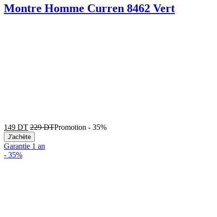
Montre Homme Curren 8462 Vert
149
DT
229
DT
Promotion
-
35%
J'achète
Garantie 1 an
-
35%