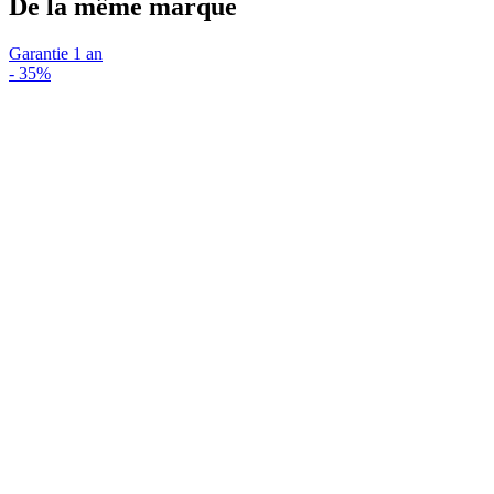
De la même marque
Garantie 1 an
-
35%