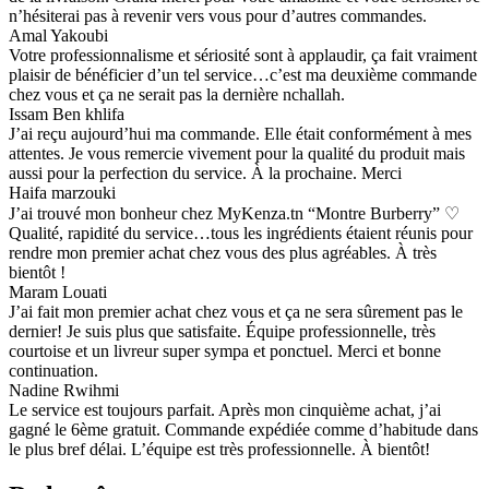
n’hésiterai pas à revenir vers vous pour d’autres commandes.
Amal Yakoubi
Votre professionnalisme et sériosité sont à applaudir, ça fait vraiment
plaisir de bénéficier d’un tel service…c’est ma deuxième commande
chez vous et ça ne serait pas la dernière nchallah.
Issam Ben khlifa
J’ai reçu aujourd’hui ma commande. Elle était conformément à mes
attentes. Je vous remercie vivement pour la qualité du produit mais
aussi pour la perfection du service. À la prochaine. Merci
Haifa marzouki
J’ai trouvé mon bonheur chez MyKenza.tn “Montre Burberry” ♡
Qualité, rapidité du service…tous les ingrédients étaient réunis pour
rendre mon premier achat chez vous des plus agréables. À très
bientôt !
Maram Louati
J’ai fait mon premier achat chez vous et ça ne sera sûrement pas le
dernier! Je suis plus que satisfaite. Équipe professionnelle, très
courtoise et un livreur super sympa et ponctuel. Merci et bonne
continuation.
Nadine Rwihmi
Le service est toujours parfait. Après mon cinquième achat, j’ai
gagné le 6ème gratuit. Commande expédiée comme d’habitude dans
le plus bref délai. L’équipe est très professionnelle. À bientôt!