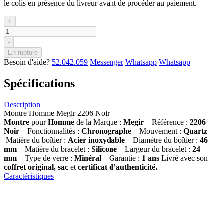
le colis en présence du livreur avant de procéder au paiement.
+
-
En rupture
Besoin d'aide?
52.042.059
Messenger
Whatsapp
Whatsapp
Spécifications
Description
Montre Homme Megir 2206 Noir
Montre
pour
Homme
de la Marque :
Megir
– Référence :
2206
Noir
– Fonctionnalités :
Chronographe
– Mouvement :
Quartz
–
Matière du boîtier :
Acier inoxydable
– Diamètre du boîtier :
46
mm
– Matière du bracelet :
Silicone
– Largeur du bracelet :
24
mm
– Type de verre :
Minéral
– Garantie :
1 ans
Livré avec son
coffret original, sac
et
certificat d’authenticité.
Caractéristiques