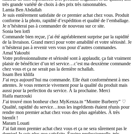
très grande variété de choix à des prix très raisonnables.
Lamia Ben Abdallah
Je suis entièrement satisfaite de ce premier achat chez vous. Produit
conforme à la photo, rapidité d’expédition et qualité de l’emballage.
Je n’hésiterai pas à commander de nouveau sur ce site.
Sonia ben lotfi
Commande bien reçue, j’ai été agréablement surprise par la rapidité
de la livraison. Grand merci pour votre amabilité et votre sériosité. Je
n’hésiterai pas à revenir vers vous pour d’autres commandes.
Amal Yakoubi
Votre professionnalisme et sériosité sont à applaudir, ça fait vraiment
plaisir de bénéficier d’un tel service…c’est ma deuxième commande
chez vous et ça ne serait pas la dernière nchallah.
Issam Ben khlifa
J’ai reçu aujourd’hui ma commande. Elle était conformément à mes
attentes. Je vous remercie vivement pour la qualité du produit mais
aussi pour la perfection du service. À la prochaine. Merci
Haifa marzouki
J’ai trouvé mon bonheur chez MyKenza.tn “Montre Burberry” ♡
Qualité, rapidité du service…tous les ingrédients étaient réunis pour
rendre mon premier achat chez vous des plus agréables. À très
bientôt !
Maram Louati
J’ai fait mon premier achat chez vous et ça ne sera sûrement pas le
dernier! Je suis plus que satisfaite. Équipe professionnelle, très