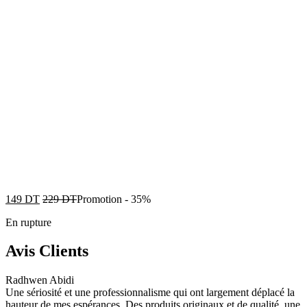
149
DT
229
DT
Promotion
-
35%
En rupture
Avis Clients
Radhwen Abidi
Une sériosité et une professionnalisme qui ont largement déplacé la
hauteur de mes espérances. Des produits originaux et de qualité, une