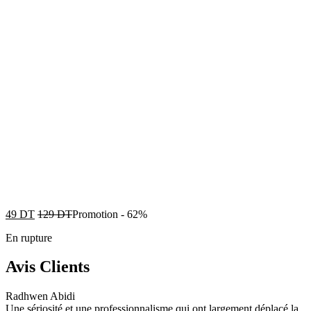
49
DT
129
DT
Promotion
-
62%
En rupture
Avis Clients
Radhwen Abidi
Une sériosité et une professionnalisme qui ont largement déplacé la