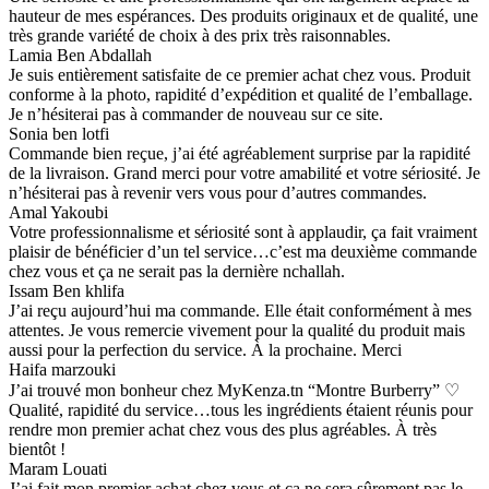
hauteur de mes espérances. Des produits originaux et de qualité, une
très grande variété de choix à des prix très raisonnables.
Lamia Ben Abdallah
Je suis entièrement satisfaite de ce premier achat chez vous. Produit
conforme à la photo, rapidité d’expédition et qualité de l’emballage.
Je n’hésiterai pas à commander de nouveau sur ce site.
Sonia ben lotfi
Commande bien reçue, j’ai été agréablement surprise par la rapidité
de la livraison. Grand merci pour votre amabilité et votre sériosité. Je
n’hésiterai pas à revenir vers vous pour d’autres commandes.
Amal Yakoubi
Votre professionnalisme et sériosité sont à applaudir, ça fait vraiment
plaisir de bénéficier d’un tel service…c’est ma deuxième commande
chez vous et ça ne serait pas la dernière nchallah.
Issam Ben khlifa
J’ai reçu aujourd’hui ma commande. Elle était conformément à mes
attentes. Je vous remercie vivement pour la qualité du produit mais
aussi pour la perfection du service. À la prochaine. Merci
Haifa marzouki
J’ai trouvé mon bonheur chez MyKenza.tn “Montre Burberry” ♡
Qualité, rapidité du service…tous les ingrédients étaient réunis pour
rendre mon premier achat chez vous des plus agréables. À très
bientôt !
Maram Louati
J’ai fait mon premier achat chez vous et ça ne sera sûrement pas le