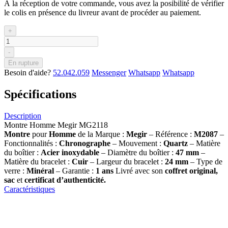
À la réception de votre commande, vous avez la posibilité de vérifier
le colis en présence du livreur avant de procéder au paiement.
+
-
En rupture
Besoin d'aide?
52.042.059
Messenger
Whatsapp
Whatsapp
Spécifications
Description
Montre Homme Megir MG2118
Montre
pour
Homme
de la Marque :
Megir
– Référence :
M2087
–
Fonctionnalités :
Chronographe
– Mouvement :
Quartz
– Matière
du boîtier :
Acier inoxydable
– Diamètre du boîtier :
47 mm
–
Matière du bracelet :
Cuir
– Largeur du bracelet :
24 mm
– Type de
verre :
Minéral
– Garantie :
1 ans
Livré avec son
coffret original,
sac
et
certificat d’authenticité.
Caractéristiques