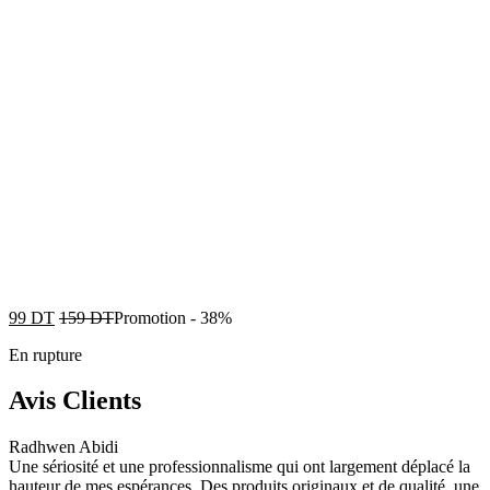
99
DT
159
DT
Promotion
-
38%
En rupture
Avis Clients
Radhwen Abidi
Une sériosité et une professionnalisme qui ont largement déplacé la
hauteur de mes espérances. Des produits originaux et de qualité, une