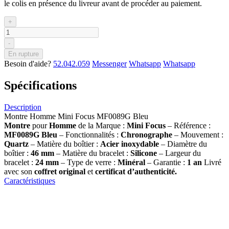
le colis en présence du livreur avant de procéder au paiement.
+
-
En rupture
Besoin d'aide?
52.042.059
Messenger
Whatsapp
Whatsapp
Spécifications
Description
Montre Homme Mini Focus MF0089G Bleu
Montre
pour
Homme
de la Marque :
Mini Focus
– Référence :
MF0089G Bleu
– Fonctionnalités :
Chronographe
– Mouvement :
Quartz
– Matière du boîtier :
Acier inoxydable
– Diamètre du
boîtier :
46 mm
– Matière du bracelet :
Silicone
– Largeur du
bracelet :
24 mm
– Type de verre :
Minéral
– Garantie :
1 an
Livré
avec son
coffret original
et
certificat d’authenticité.
Caractéristiques