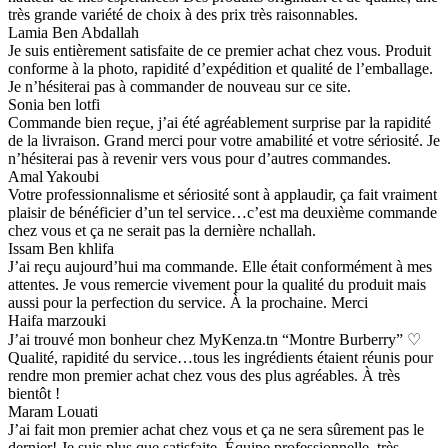
très grande variété de choix à des prix très raisonnables.
Lamia Ben Abdallah
Je suis entièrement satisfaite de ce premier achat chez vous. Produit
conforme à la photo, rapidité d’expédition et qualité de l’emballage.
Je n’hésiterai pas à commander de nouveau sur ce site.
Sonia ben lotfi
Commande bien reçue, j’ai été agréablement surprise par la rapidité
de la livraison. Grand merci pour votre amabilité et votre sériosité. Je
n’hésiterai pas à revenir vers vous pour d’autres commandes.
Amal Yakoubi
Votre professionnalisme et sériosité sont à applaudir, ça fait vraiment
plaisir de bénéficier d’un tel service…c’est ma deuxième commande
chez vous et ça ne serait pas la dernière nchallah.
Issam Ben khlifa
J’ai reçu aujourd’hui ma commande. Elle était conformément à mes
attentes. Je vous remercie vivement pour la qualité du produit mais
aussi pour la perfection du service. À la prochaine. Merci
Haifa marzouki
J’ai trouvé mon bonheur chez MyKenza.tn “Montre Burberry” ♡
Qualité, rapidité du service…tous les ingrédients étaient réunis pour
rendre mon premier achat chez vous des plus agréables. À très
bientôt !
Maram Louati
J’ai fait mon premier achat chez vous et ça ne sera sûrement pas le
dernier! Je suis plus que satisfaite. Équipe professionnelle, très