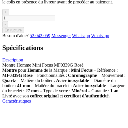
le colis en présence du livreur avant de procéder au paiement.
+
-
En rupture
Besoin d'aide?
52.042.059
Messenger
Whatsapp
Whatsapp
Spécifications
Description
Montre Homme Mini Focus MF0339G Rosé
Montre
pour
Homme
de la Marque :
Mini Focus
– Référence :
MF0339G Rosé
– Fonctionnalités :
Chronographe
– Mouvement :
Quartz
– Matière du boîtier :
Acier inoxydable
– Diamètre du
boîtier :
41 mm
– Matière du bracelet :
Acier inoxydable
– Largeur
du bracelet :
27 mm
– Type de verre :
Minéral
– Garantie :
1 an
Livré avec son
coffret original
et
certificat d’authenticité.
Caractéristiques