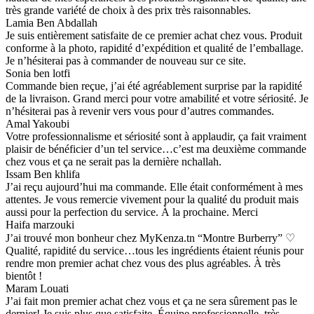
très grande variété de choix à des prix très raisonnables.
Lamia Ben Abdallah
Je suis entièrement satisfaite de ce premier achat chez vous. Produit
conforme à la photo, rapidité d’expédition et qualité de l’emballage.
Je n’hésiterai pas à commander de nouveau sur ce site.
Sonia ben lotfi
Commande bien reçue, j’ai été agréablement surprise par la rapidité
de la livraison. Grand merci pour votre amabilité et votre sériosité. Je
n’hésiterai pas à revenir vers vous pour d’autres commandes.
Amal Yakoubi
Votre professionnalisme et sériosité sont à applaudir, ça fait vraiment
plaisir de bénéficier d’un tel service…c’est ma deuxième commande
chez vous et ça ne serait pas la dernière nchallah.
Issam Ben khlifa
J’ai reçu aujourd’hui ma commande. Elle était conformément à mes
attentes. Je vous remercie vivement pour la qualité du produit mais
aussi pour la perfection du service. À la prochaine. Merci
Haifa marzouki
J’ai trouvé mon bonheur chez MyKenza.tn “Montre Burberry” ♡
Qualité, rapidité du service…tous les ingrédients étaient réunis pour
rendre mon premier achat chez vous des plus agréables. À très
bientôt !
Maram Louati
J’ai fait mon premier achat chez vous et ça ne sera sûrement pas le
dernier! Je suis plus que satisfaite. Équipe professionnelle, très