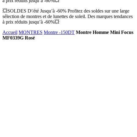
à prix réduits jusqu’à -60%💥
💥SOLDES D\'été Jusqu’à -60% Profitez des soldes sur une large
sélection de montres et de lunettes de soleil. Des marques tendances
à prix réduits jusqu’à -60%💥
Accueil
MONTRES
Montre -150DT
Montre Homme Mini Focus
MF0339G Rosé