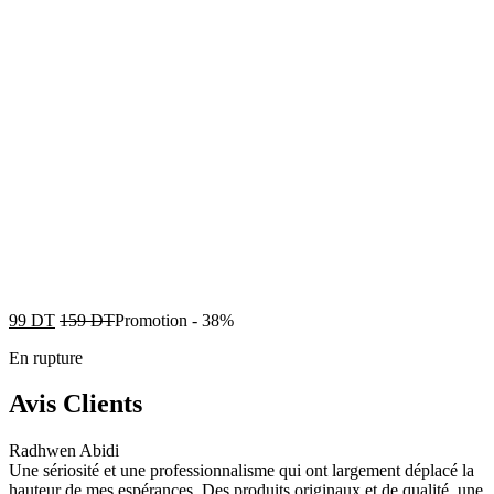
99
DT
159
DT
Promotion
-
38%
En rupture
Avis Clients
Radhwen Abidi
Une sériosité et une professionnalisme qui ont largement déplacé la
hauteur de mes espérances. Des produits originaux et de qualité, une