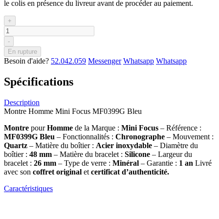
le colis en présence du livreur avant de procéder au paiement.
+
-
En rupture
Besoin d'aide?
52.042.059
Messenger
Whatsapp
Whatsapp
Spécifications
Description
Montre Homme Mini Focus MF0399G Bleu
Montre
pour
Homme
de la Marque :
Mini Focus
– Référence :
MF0399G Bleu
– Fonctionnalités :
Chronographe
– Mouvement :
Quartz
– Matière du boîtier :
Acier inoxydable
– Diamètre du
boîtier :
48 mm
– Matière du bracelet :
Silicone
– Largeur du
bracelet :
26 mm
– Type de verre :
Minéral
– Garantie :
1 an
Livré
avec son
coffret original
et
certificat d’authenticité.
Caractéristiques