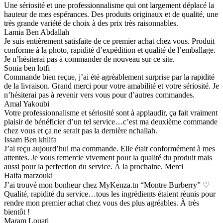
Une sériosité et une professionnalisme qui ont largement déplacé la
hauteur de mes espérances. Des produits originaux et de qualité, une
très grande variété de choix à des prix très raisonnables.
Lamia Ben Abdallah
Je suis entièrement satisfaite de ce premier achat chez vous. Produit
conforme à la photo, rapidité d’expédition et qualité de l’emballage.
Je n’hésiterai pas à commander de nouveau sur ce site.
Sonia ben lotfi
Commande bien reçue, j’ai été agréablement surprise par la rapidité
de la livraison. Grand merci pour votre amabilité et votre sériosité. Je
n’hésiterai pas à revenir vers vous pour d’autres commandes.
Amal Yakoubi
Votre professionnalisme et sériosité sont à applaudir, ça fait vraiment
plaisir de bénéficier d’un tel service…c’est ma deuxième commande
chez vous et ça ne serait pas la dernière nchallah.
Issam Ben khlifa
J’ai reçu aujourd’hui ma commande. Elle était conformément à mes
attentes. Je vous remercie vivement pour la qualité du produit mais
aussi pour la perfection du service. À la prochaine. Merci
Haifa marzouki
J’ai trouvé mon bonheur chez MyKenza.tn “Montre Burberry” ♡
Qualité, rapidité du service…tous les ingrédients étaient réunis pour
rendre mon premier achat chez vous des plus agréables. À très
bientôt !
Maram Louati