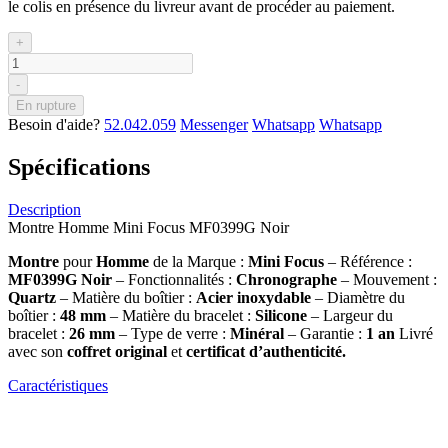
le colis en présence du livreur avant de procéder au paiement.
+
-
En rupture
Besoin d'aide?
52.042.059
Messenger
Whatsapp
Whatsapp
Spécifications
Description
Montre Homme Mini Focus MF0399G Noir
Montre
pour
Homme
de la Marque :
Mini Focus
– Référence :
MF0399G Noir
– Fonctionnalités :
Chronographe
– Mouvement :
Quartz
– Matière du boîtier :
Acier inoxydable
– Diamètre du
boîtier :
48 mm
– Matière du bracelet :
Silicone
– Largeur du
bracelet :
26 mm
– Type de verre :
Minéral
– Garantie :
1 an
Livré
avec son
coffret original
et
certificat d’authenticité.
Caractéristiques