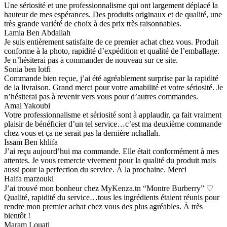
Une sériosité et une professionnalisme qui ont largement déplacé la
hauteur de mes espérances. Des produits originaux et de qualité, une
très grande variété de choix à des prix très raisonnables.
Lamia Ben Abdallah
Je suis entièrement satisfaite de ce premier achat chez vous. Produit
conforme à la photo, rapidité d’expédition et qualité de l’emballage.
Je n’hésiterai pas à commander de nouveau sur ce site.
Sonia ben lotfi
Commande bien reçue, j’ai été agréablement surprise par la rapidité
de la livraison. Grand merci pour votre amabilité et votre sériosité. Je
n’hésiterai pas à revenir vers vous pour d’autres commandes.
Amal Yakoubi
Votre professionnalisme et sériosité sont à applaudir, ça fait vraiment
plaisir de bénéficier d’un tel service…c’est ma deuxième commande
chez vous et ça ne serait pas la dernière nchallah.
Issam Ben khlifa
J’ai reçu aujourd’hui ma commande. Elle était conformément à mes
attentes. Je vous remercie vivement pour la qualité du produit mais
aussi pour la perfection du service. À la prochaine. Merci
Haifa marzouki
J’ai trouvé mon bonheur chez MyKenza.tn “Montre Burberry” ♡
Qualité, rapidité du service…tous les ingrédients étaient réunis pour
rendre mon premier achat chez vous des plus agréables. À très
bientôt !
Maram Louati