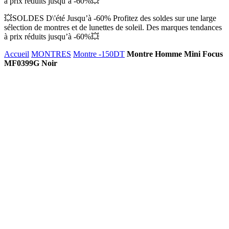
à prix réduits jusqu’à -60%💥
💥SOLDES D\'été Jusqu’à -60% Profitez des soldes sur une large
sélection de montres et de lunettes de soleil. Des marques tendances
à prix réduits jusqu’à -60%💥
Accueil
MONTRES
Montre -150DT
Montre Homme Mini Focus
MF0399G Noir