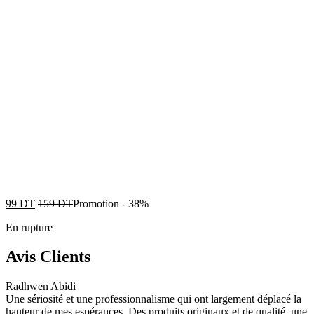
99
DT
159
DT
Promotion
-
38%
En rupture
Avis Clients
Radhwen Abidi
Une sériosité et une professionnalisme qui ont largement déplacé la
hauteur de mes espérances. Des produits originaux et de qualité, une