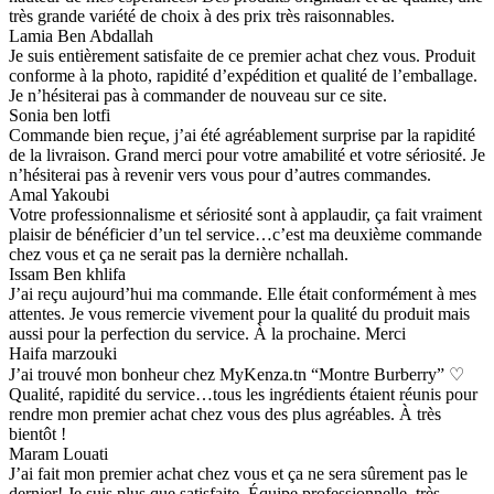
très grande variété de choix à des prix très raisonnables.
Lamia Ben Abdallah
Je suis entièrement satisfaite de ce premier achat chez vous. Produit
conforme à la photo, rapidité d’expédition et qualité de l’emballage.
Je n’hésiterai pas à commander de nouveau sur ce site.
Sonia ben lotfi
Commande bien reçue, j’ai été agréablement surprise par la rapidité
de la livraison. Grand merci pour votre amabilité et votre sériosité. Je
n’hésiterai pas à revenir vers vous pour d’autres commandes.
Amal Yakoubi
Votre professionnalisme et sériosité sont à applaudir, ça fait vraiment
plaisir de bénéficier d’un tel service…c’est ma deuxième commande
chez vous et ça ne serait pas la dernière nchallah.
Issam Ben khlifa
J’ai reçu aujourd’hui ma commande. Elle était conformément à mes
attentes. Je vous remercie vivement pour la qualité du produit mais
aussi pour la perfection du service. À la prochaine. Merci
Haifa marzouki
J’ai trouvé mon bonheur chez MyKenza.tn “Montre Burberry” ♡
Qualité, rapidité du service…tous les ingrédients étaient réunis pour
rendre mon premier achat chez vous des plus agréables. À très
bientôt !
Maram Louati
J’ai fait mon premier achat chez vous et ça ne sera sûrement pas le
dernier! Je suis plus que satisfaite. Équipe professionnelle, très