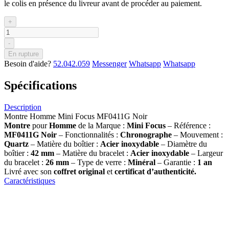
le colis en présence du livreur avant de procéder au paiement.
+
-
En rupture
Besoin d'aide?
52.042.059
Messenger
Whatsapp
Whatsapp
Spécifications
Description
Montre Homme Mini Focus MF0411G Noir
Montre
pour
Homme
de la Marque :
Mini Focus
– Référence :
MF0411G Noir
– Fonctionnalités :
Chronographe
– Mouvement :
Quartz
– Matière du boîtier :
Acier inoxydable
– Diamètre du
boîtier :
42 mm
– Matière du bracelet :
Acier inoxydable
– Largeur
du bracelet :
26 mm
– Type de verre :
Minéral
– Garantie :
1 an
Livré avec son
coffret original
et
certificat d’authenticité.
Caractéristiques