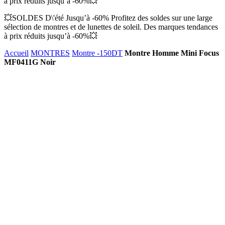
à prix réduits jusqu’à -60%💥
💥SOLDES D\'été Jusqu’à -60% Profitez des soldes sur une large
sélection de montres et de lunettes de soleil. Des marques tendances
à prix réduits jusqu’à -60%💥
Accueil
MONTRES
Montre -150DT
Montre Homme Mini Focus
MF0411G Noir