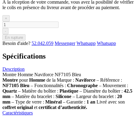
À la réception de votre commande, vous avez la posibilité de vérifier
le colis en présence du livreur avant de procéder au paiement.
+
-
En rupture
Besoin d'aide?
52.042.059
Messenger
Whatsapp
Whatsapp
Spécifications
Description
Montre Homme Naviforce NF7105 Bleu
Montre
pour
Homme
de la Marque :
Naviforce
– Référence :
NF7105 Bleu
– Fonctionnalités :
Chronographe
– Mouvement :
Quartz
– Matière du boîtier :
Plastique
– Diamètre du boîtier :
42.5
mm
– Matière du bracelet :
Silicone
– Largeur du bracelet :
20
mm
– Type de verre :
Minéral
– Garantie :
1 an
Livré avec son
coffret original
et
certificat d’authenticité.
Caractéristiques