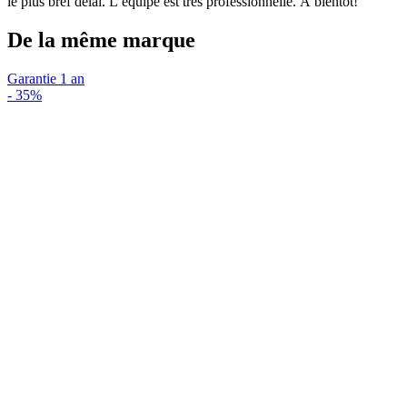
le plus bref délai. L’équipe est très professionnelle. À bientôt!
De la même marque
Garantie 1 an
-
35%