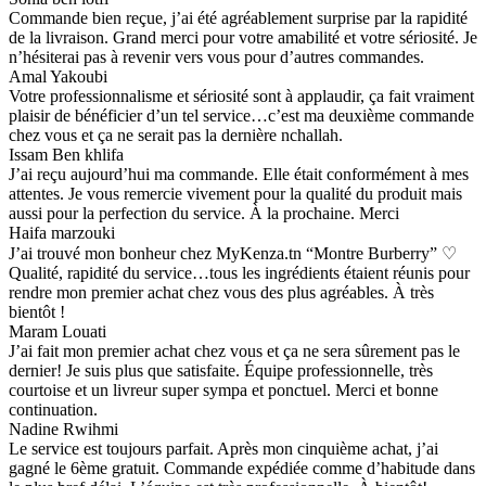
Commande bien reçue, j’ai été agréablement surprise par la rapidité
de la livraison. Grand merci pour votre amabilité et votre sériosité. Je
n’hésiterai pas à revenir vers vous pour d’autres commandes.
Amal Yakoubi
Votre professionnalisme et sériosité sont à applaudir, ça fait vraiment
plaisir de bénéficier d’un tel service…c’est ma deuxième commande
chez vous et ça ne serait pas la dernière nchallah.
Issam Ben khlifa
J’ai reçu aujourd’hui ma commande. Elle était conformément à mes
attentes. Je vous remercie vivement pour la qualité du produit mais
aussi pour la perfection du service. À la prochaine. Merci
Haifa marzouki
J’ai trouvé mon bonheur chez MyKenza.tn “Montre Burberry” ♡
Qualité, rapidité du service…tous les ingrédients étaient réunis pour
rendre mon premier achat chez vous des plus agréables. À très
bientôt !
Maram Louati
J’ai fait mon premier achat chez vous et ça ne sera sûrement pas le
dernier! Je suis plus que satisfaite. Équipe professionnelle, très
courtoise et un livreur super sympa et ponctuel. Merci et bonne
continuation.
Nadine Rwihmi
Le service est toujours parfait. Après mon cinquième achat, j’ai
gagné le 6ème gratuit. Commande expédiée comme d’habitude dans