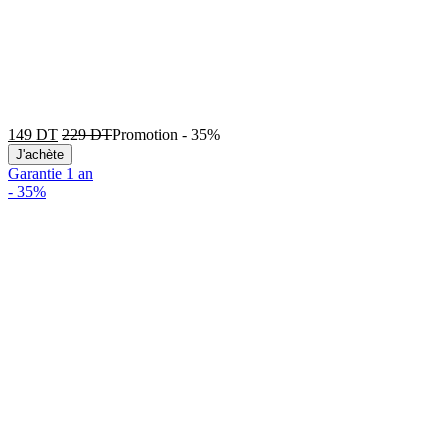
149
DT
229
DT
Promotion
-
35%
J'achète
Garantie 1 an
-
35%