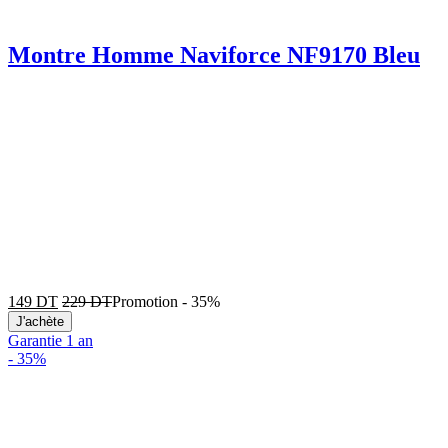
Montre Homme Naviforce NF9170 Bleu
149
DT
229
DT
Promotion
-
35%
J'achète
Garantie 1 an
-
35%