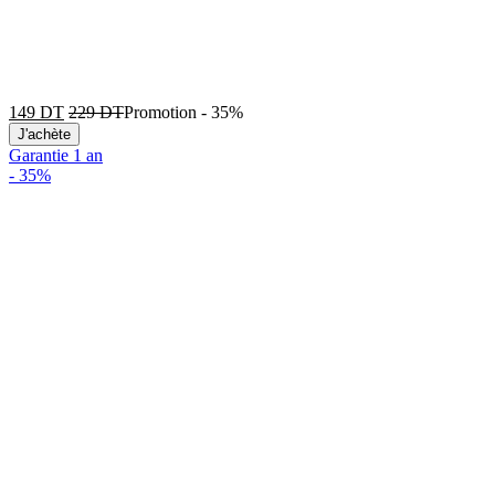
149
DT
229
DT
Promotion
-
35%
J'achète
Garantie 1 an
-
35%