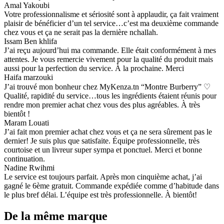
Amal Yakoubi
Votre professionnalisme et sériosité sont à applaudir, ça fait vraiment
plaisir de bénéficier d’un tel service…c’est ma deuxième commande
chez vous et ça ne serait pas la dernière nchallah.
Issam Ben khlifa
J’ai reçu aujourd’hui ma commande. Elle était conformément à mes
attentes. Je vous remercie vivement pour la qualité du produit mais
aussi pour la perfection du service. À la prochaine. Merci
Haifa marzouki
J’ai trouvé mon bonheur chez MyKenza.tn “Montre Burberry” ♡
Qualité, rapidité du service…tous les ingrédients étaient réunis pour
rendre mon premier achat chez vous des plus agréables. À très
bientôt !
Maram Louati
J’ai fait mon premier achat chez vous et ça ne sera sûrement pas le
dernier! Je suis plus que satisfaite. Équipe professionnelle, très
courtoise et un livreur super sympa et ponctuel. Merci et bonne
continuation.
Nadine Rwihmi
Le service est toujours parfait. Après mon cinquième achat, j’ai
gagné le 6ème gratuit. Commande expédiée comme d’habitude dans
le plus bref délai. L’équipe est très professionnelle. À bientôt!
De la même marque