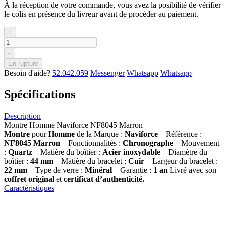
À la réception de votre commande, vous avez la posibilité de vérifier
le colis en présence du livreur avant de procéder au paiement.
+
-
En rupture
Besoin d'aide?
52.042.059
Messenger
Whatsapp
Whatsapp
Spécifications
Description
Montre Homme Naviforce NF8045 Marron
Montre
pour
Homme
de la Marque :
Naviforce
– Référence :
NF8045 Marron
– Fonctionnalités :
Chronographe
– Mouvement
:
Quartz
– Matière du boîtier :
Acier inoxydable
– Diamètre du
boîtier :
44 mm
– Matière du bracelet :
Cuir
– Largeur du bracelet :
22 mm
– Type de verre :
Minéral
– Garantie :
1 an
Livré avec son
coffret original
et
certificat d’authenticité.
Caractéristiques