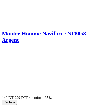
Montre Homme Naviforce NF8053
Argent
149
DT
229
DT
Promotion
-
35%
J'achète