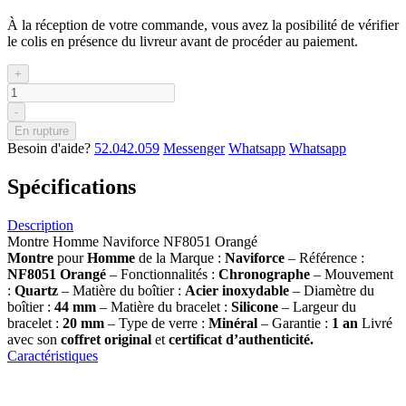
À la réception de votre commande, vous avez la posibilité de vérifier
le colis en présence du livreur avant de procéder au paiement.
+
-
En rupture
Besoin d'aide?
52.042.059
Messenger
Whatsapp
Whatsapp
Spécifications
Description
Montre Homme Naviforce NF8051 Orangé
Montre
pour
Homme
de la Marque :
Naviforce
– Référence :
NF8051 Orangé
– Fonctionnalités :
Chronographe
– Mouvement
:
Quartz
– Matière du boîtier :
Acier inoxydable
– Diamètre du
boîtier :
44 mm
– Matière du bracelet :
Silicone
– Largeur du
bracelet :
20 mm
– Type de verre :
Minéral
– Garantie :
1 an
Livré
avec son
coffret original
et
certificat d’authenticité.
Caractéristiques