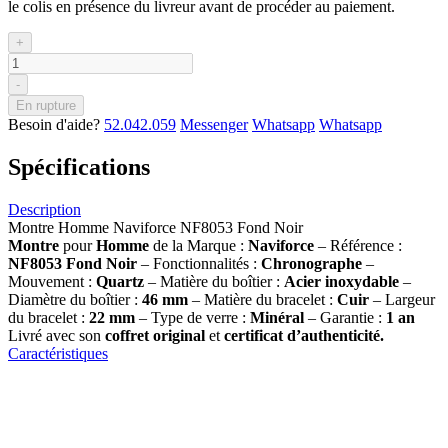
le colis en présence du livreur avant de procéder au paiement.
+
-
En rupture
Besoin d'aide?
52.042.059
Messenger
Whatsapp
Whatsapp
Spécifications
Description
Montre Homme Naviforce NF8053 Fond Noir
Montre
pour
Homme
de la Marque :
Naviforce
– Référence :
NF8053 Fond Noir
– Fonctionnalités :
Chronographe
–
Mouvement :
Quartz
– Matière du boîtier :
Acier inoxydable
–
Diamètre du boîtier :
46 mm
– Matière du bracelet :
Cuir
– Largeur
du bracelet :
22 mm
– Type de verre :
Minéral
– Garantie :
1 an
Livré avec son
coffret original
et
certificat d’authenticité.
Caractéristiques