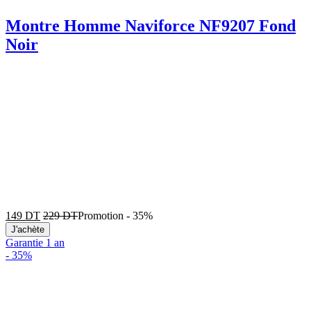
Montre Homme Naviforce NF9207 Fond
Noir
149
DT
229
DT
Promotion
-
35%
J'achète
Garantie 1 an
-
35%