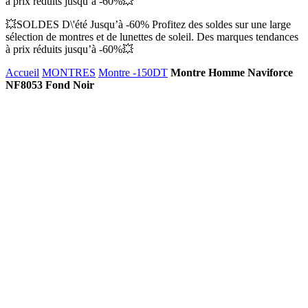
à prix réduits jusqu’à -60%💥
💥SOLDES D\'été Jusqu’à -60% Profitez des soldes sur une large
sélection de montres et de lunettes de soleil. Des marques tendances
à prix réduits jusqu’à -60%💥
Accueil
MONTRES
Montre -150DT
Montre Homme Naviforce
NF8053 Fond Noir