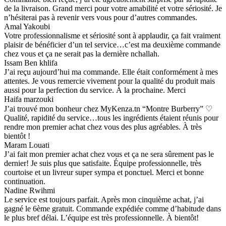
de la livraison. Grand merci pour votre amabilité et votre sériosité. Je
n’hésiterai pas à revenir vers vous pour d’autres commandes.
Amal Yakoubi
Votre professionnalisme et sériosité sont à applaudir, ça fait vraiment
plaisir de bénéficier d’un tel service…c’est ma deuxième commande
chez vous et ça ne serait pas la dernière nchallah.
Issam Ben khlifa
J’ai reçu aujourd’hui ma commande. Elle était conformément à mes
attentes. Je vous remercie vivement pour la qualité du produit mais
aussi pour la perfection du service. À la prochaine. Merci
Haifa marzouki
J’ai trouvé mon bonheur chez MyKenza.tn “Montre Burberry” ♡
Qualité, rapidité du service…tous les ingrédients étaient réunis pour
rendre mon premier achat chez vous des plus agréables. À très
bientôt !
Maram Louati
J’ai fait mon premier achat chez vous et ça ne sera sûrement pas le
dernier! Je suis plus que satisfaite. Équipe professionnelle, très
courtoise et un livreur super sympa et ponctuel. Merci et bonne
continuation.
Nadine Rwihmi
Le service est toujours parfait. Après mon cinquième achat, j’ai
gagné le 6ème gratuit. Commande expédiée comme d’habitude dans
le plus bref délai. L’équipe est très professionnelle. À bientôt!