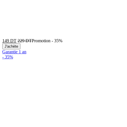
149
DT
229
DT
Promotion
-
35%
J'achète
Garantie 1 an
-
35%