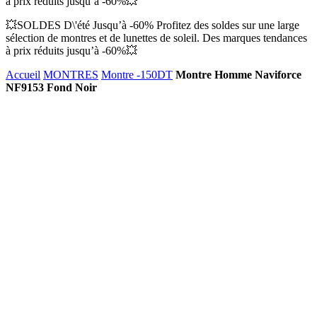
à prix réduits jusqu’à -60%💥
💥SOLDES D\'été Jusqu’à -60% Profitez des soldes sur une large
sélection de montres et de lunettes de soleil. Des marques tendances
à prix réduits jusqu’à -60%💥
Accueil
MONTRES
Montre -150DT
Montre Homme Naviforce
NF9153 Fond Noir