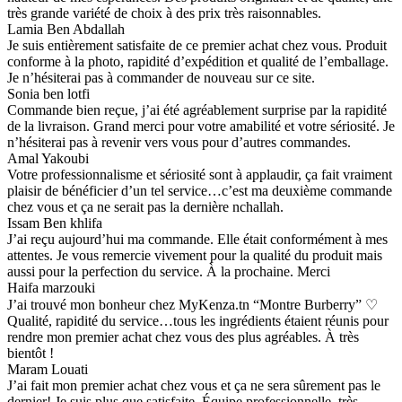
très grande variété de choix à des prix très raisonnables.
Lamia Ben Abdallah
Je suis entièrement satisfaite de ce premier achat chez vous. Produit
conforme à la photo, rapidité d’expédition et qualité de l’emballage.
Je n’hésiterai pas à commander de nouveau sur ce site.
Sonia ben lotfi
Commande bien reçue, j’ai été agréablement surprise par la rapidité
de la livraison. Grand merci pour votre amabilité et votre sériosité. Je
n’hésiterai pas à revenir vers vous pour d’autres commandes.
Amal Yakoubi
Votre professionnalisme et sériosité sont à applaudir, ça fait vraiment
plaisir de bénéficier d’un tel service…c’est ma deuxième commande
chez vous et ça ne serait pas la dernière nchallah.
Issam Ben khlifa
J’ai reçu aujourd’hui ma commande. Elle était conformément à mes
attentes. Je vous remercie vivement pour la qualité du produit mais
aussi pour la perfection du service. À la prochaine. Merci
Haifa marzouki
J’ai trouvé mon bonheur chez MyKenza.tn “Montre Burberry” ♡
Qualité, rapidité du service…tous les ingrédients étaient réunis pour
rendre mon premier achat chez vous des plus agréables. À très
bientôt !
Maram Louati
J’ai fait mon premier achat chez vous et ça ne sera sûrement pas le
dernier! Je suis plus que satisfaite. Équipe professionnelle, très