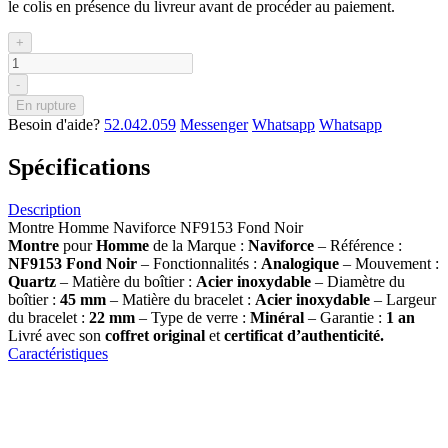
le colis en présence du livreur avant de procéder au paiement.
+
-
En rupture
Besoin d'aide?
52.042.059
Messenger
Whatsapp
Whatsapp
Spécifications
Description
Montre Homme Naviforce NF9153 Fond Noir
Montre
pour
Homme
de la Marque :
Naviforce
– Référence :
NF9153 Fond Noir
– Fonctionnalités :
Analogique
– Mouvement :
Quartz
– Matière du boîtier :
Acier inoxydable
– Diamètre du
boîtier :
45 mm
– Matière du bracelet :
Acier inoxydable
– Largeur
du bracelet :
22 mm
– Type de verre :
Minéral
– Garantie :
1 an
Livré avec son
coffret original
et
certificat d’authenticité.
Caractéristiques