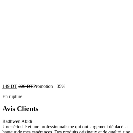
149
DT
229
DT
Promotion
-
35%
En rupture
Avis Clients
Radhwen Abidi
Une sériosité et une professionnalisme qui ont largement déplacé la
hauteur de mes espérances. Des produits originaux et de qualité, une