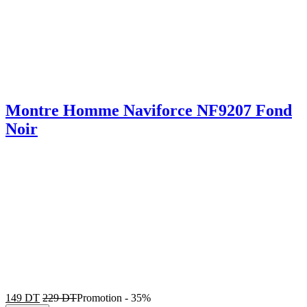
Montre Homme Naviforce NF9207 Fond
Noir
149
DT
229
DT
Promotion
-
35%