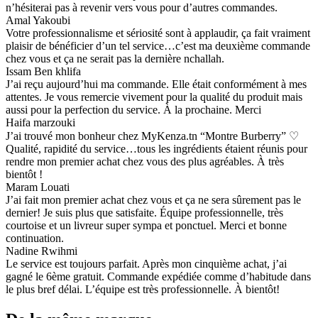
n’hésiterai pas à revenir vers vous pour d’autres commandes.
Amal Yakoubi
Votre professionnalisme et sériosité sont à applaudir, ça fait vraiment
plaisir de bénéficier d’un tel service…c’est ma deuxième commande
chez vous et ça ne serait pas la dernière nchallah.
Issam Ben khlifa
J’ai reçu aujourd’hui ma commande. Elle était conformément à mes
attentes. Je vous remercie vivement pour la qualité du produit mais
aussi pour la perfection du service. À la prochaine. Merci
Haifa marzouki
J’ai trouvé mon bonheur chez MyKenza.tn “Montre Burberry” ♡
Qualité, rapidité du service…tous les ingrédients étaient réunis pour
rendre mon premier achat chez vous des plus agréables. À très
bientôt !
Maram Louati
J’ai fait mon premier achat chez vous et ça ne sera sûrement pas le
dernier! Je suis plus que satisfaite. Équipe professionnelle, très
courtoise et un livreur super sympa et ponctuel. Merci et bonne
continuation.
Nadine Rwihmi
Le service est toujours parfait. Après mon cinquième achat, j’ai
gagné le 6ème gratuit. Commande expédiée comme d’habitude dans
le plus bref délai. L’équipe est très professionnelle. À bientôt!