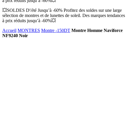
à prix réduits jusqu’à -60%💥
💥SOLDES D\'été Jusqu’à -60% Profitez des soldes sur une large
sélection de montres et de lunettes de soleil. Des marques tendances
à prix réduits jusqu’à -60%💥
Accueil
MONTRES
Montre -150DT
Montre Homme Naviforce
NF9240 Noir