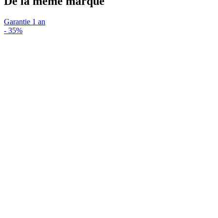
De la même marque
Garantie 1 an
-
35%