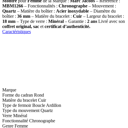
Montre
pour
Femme
de la Marque :
Marc Jacobs
– Référence :
MBM1266
– Fonctionnalités :
Chronographe
– Mouvement :
Quartz
– Matière du boîtier :
Acier inoxydable
– Diamètre du
boîtier :
36 mm
– Matière du bracelet :
Cuir
– Largeur du bracelet :
18 mm
– Type de verre :
Minéral
– Garantie :
2 ans
Livré avec son
coffret original, sac
et
certificat d’authenticité.
Caractéristiques
Marque
Forme du cadran
Rond
Matière du bracelet
Cuir
Type de fermoir
Boucle Ardillon
Type du mouvement
Quartz
Verre
Minéral
Fonctionnalité
Chronographe
Genre
Femme