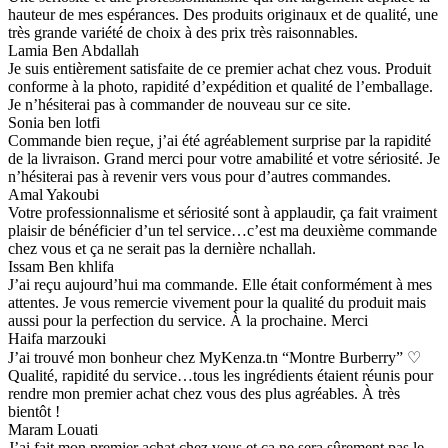
hauteur de mes espérances. Des produits originaux et de qualité, une
très grande variété de choix à des prix très raisonnables.
Lamia Ben Abdallah
Je suis entièrement satisfaite de ce premier achat chez vous. Produit
conforme à la photo, rapidité d’expédition et qualité de l’emballage.
Je n’hésiterai pas à commander de nouveau sur ce site.
Sonia ben lotfi
Commande bien reçue, j’ai été agréablement surprise par la rapidité
de la livraison. Grand merci pour votre amabilité et votre sériosité. Je
n’hésiterai pas à revenir vers vous pour d’autres commandes.
Amal Yakoubi
Votre professionnalisme et sériosité sont à applaudir, ça fait vraiment
plaisir de bénéficier d’un tel service…c’est ma deuxième commande
chez vous et ça ne serait pas la dernière nchallah.
Issam Ben khlifa
J’ai reçu aujourd’hui ma commande. Elle était conformément à mes
attentes. Je vous remercie vivement pour la qualité du produit mais
aussi pour la perfection du service. À la prochaine. Merci
Haifa marzouki
J’ai trouvé mon bonheur chez MyKenza.tn “Montre Burberry” ♡
Qualité, rapidité du service…tous les ingrédients étaient réunis pour
rendre mon premier achat chez vous des plus agréables. À très
bientôt !
Maram Louati
J’ai fait mon premier achat chez vous et ça ne sera sûrement pas le