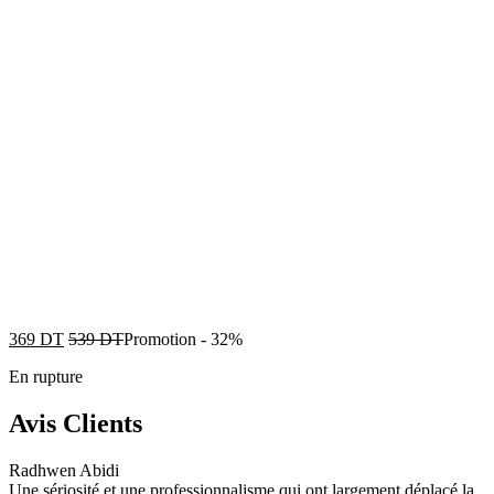
369
DT
539
DT
Promotion
-
32%
En rupture
Avis Clients
Radhwen Abidi
Une sériosité et une professionnalisme qui ont largement déplacé la