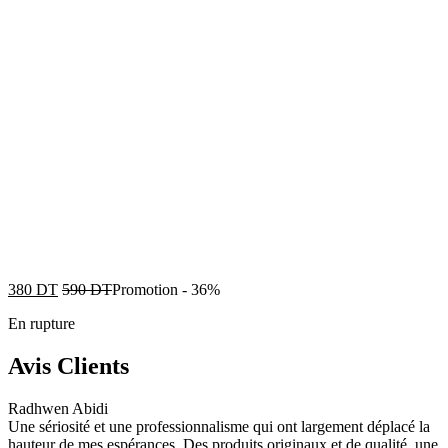
380
DT
590
DT
Promotion
-
36%
En rupture
Avis Clients
Radhwen Abidi
Une sériosité et une professionnalisme qui ont largement déplacé la
hauteur de mes espérances. Des produits originaux et de qualité, une