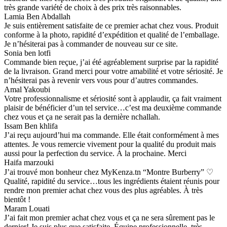
très grande variété de choix à des prix très raisonnables.
Lamia Ben Abdallah
Je suis entièrement satisfaite de ce premier achat chez vous. Produit
conforme à la photo, rapidité d’expédition et qualité de l’emballage.
Je n’hésiterai pas à commander de nouveau sur ce site.
Sonia ben lotfi
Commande bien reçue, j’ai été agréablement surprise par la rapidité
de la livraison. Grand merci pour votre amabilité et votre sériosité. Je
n’hésiterai pas à revenir vers vous pour d’autres commandes.
Amal Yakoubi
Votre professionnalisme et sériosité sont à applaudir, ça fait vraiment
plaisir de bénéficier d’un tel service…c’est ma deuxième commande
chez vous et ça ne serait pas la dernière nchallah.
Issam Ben khlifa
J’ai reçu aujourd’hui ma commande. Elle était conformément à mes
attentes. Je vous remercie vivement pour la qualité du produit mais
aussi pour la perfection du service. À la prochaine. Merci
Haifa marzouki
J’ai trouvé mon bonheur chez MyKenza.tn “Montre Burberry” ♡
Qualité, rapidité du service…tous les ingrédients étaient réunis pour
rendre mon premier achat chez vous des plus agréables. À très
bientôt !
Maram Louati
J’ai fait mon premier achat chez vous et ça ne sera sûrement pas le
dernier! Je suis plus que satisfaite. Équipe professionnelle, très