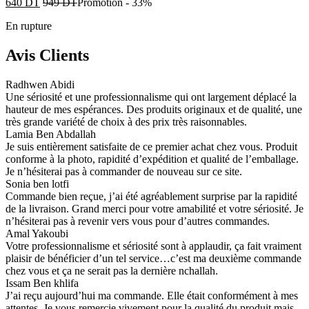
640
DT
949
DT
Promotion
-
33%
En rupture
Avis Clients
Radhwen Abidi
Une sériosité et une professionnalisme qui ont largement déplacé la
hauteur de mes espérances. Des produits originaux et de qualité, une
très grande variété de choix à des prix très raisonnables.
Lamia Ben Abdallah
Je suis entièrement satisfaite de ce premier achat chez vous. Produit
conforme à la photo, rapidité d’expédition et qualité de l’emballage.
Je n’hésiterai pas à commander de nouveau sur ce site.
Sonia ben lotfi
Commande bien reçue, j’ai été agréablement surprise par la rapidité
de la livraison. Grand merci pour votre amabilité et votre sériosité. Je
n’hésiterai pas à revenir vers vous pour d’autres commandes.
Amal Yakoubi
Votre professionnalisme et sériosité sont à applaudir, ça fait vraiment
plaisir de bénéficier d’un tel service…c’est ma deuxième commande
chez vous et ça ne serait pas la dernière nchallah.
Issam Ben khlifa
J’ai reçu aujourd’hui ma commande. Elle était conformément à mes
attentes. Je vous remercie vivement pour la qualité du produit mais