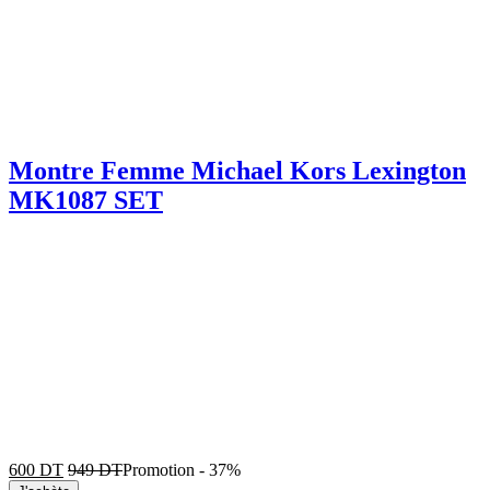
Montre Femme Michael Kors Lexington
MK1087 SET
600
DT
949
DT
Promotion
-
37%