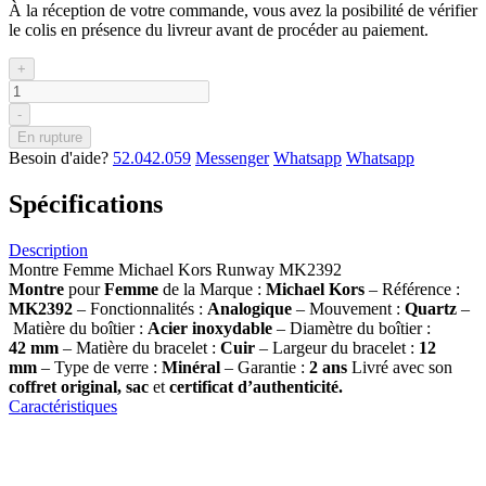
À la réception de votre commande, vous avez la posibilité de vérifier
le colis en présence du livreur avant de procéder au paiement.
+
-
En rupture
Besoin d'aide?
52.042.059
Messenger
Whatsapp
Whatsapp
Spécifications
Description
Montre Femme Michael Kors Runway MK2392
Montre
pour
Femme
de la Marque :
Michael Kors
– Référence :
MK2392
– Fonctionnalités :
Analogique
– Mouvement :
Quartz
–
Matière du boîtier :
Acier inoxydable
– Diamètre du boîtier :
42
mm
– Matière du bracelet :
Cuir
– Largeur du bracelet :
12
mm
– Type de verre :
Minéral
– Garantie :
2 ans
Livré avec son
coffret original, sac
et
certificat d’authenticité.
Caractéristiques