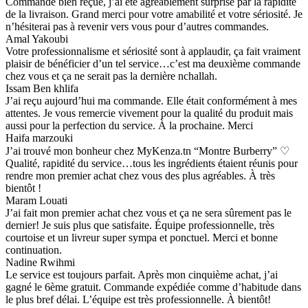
Commande bien reçue, j’ai été agréablement surprise par la rapidité
de la livraison. Grand merci pour votre amabilité et votre sériosité. Je
n’hésiterai pas à revenir vers vous pour d’autres commandes.
Amal Yakoubi
Votre professionnalisme et sériosité sont à applaudir, ça fait vraiment
plaisir de bénéficier d’un tel service…c’est ma deuxième commande
chez vous et ça ne serait pas la dernière nchallah.
Issam Ben khlifa
J’ai reçu aujourd’hui ma commande. Elle était conformément à mes
attentes. Je vous remercie vivement pour la qualité du produit mais
aussi pour la perfection du service. À la prochaine. Merci
Haifa marzouki
J’ai trouvé mon bonheur chez MyKenza.tn “Montre Burberry” ♡
Qualité, rapidité du service…tous les ingrédients étaient réunis pour
rendre mon premier achat chez vous des plus agréables. À très
bientôt !
Maram Louati
J’ai fait mon premier achat chez vous et ça ne sera sûrement pas le
dernier! Je suis plus que satisfaite. Équipe professionnelle, très
courtoise et un livreur super sympa et ponctuel. Merci et bonne
continuation.
Nadine Rwihmi
Le service est toujours parfait. Après mon cinquième achat, j’ai
gagné le 6ème gratuit. Commande expédiée comme d’habitude dans
le plus bref délai. L’équipe est très professionnelle. À bientôt!