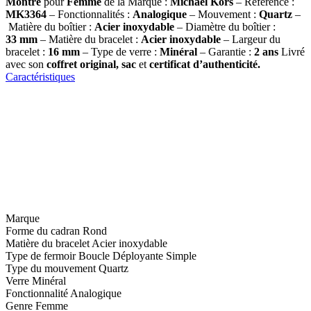
Montre
pour
Femme
de la Marque :
Michael Kors
– Référence :
MK3364
– Fonctionnalités :
Analogique
– Mouvement :
Quartz
–
Matière du boîtier :
Acier inoxydable
– Diamètre du boîtier :
33
mm
– Matière du bracelet :
Acier inoxydable
– Largeur du
bracelet :
16 mm
– Type de verre :
Minéral
– Garantie :
2 ans
Livré
avec son
coffret original, sac
et
certificat d’authenticité.
Caractéristiques
Marque
Forme du cadran
Rond
Matière du bracelet
Acier inoxydable
Type de fermoir
Boucle Déployante Simple
Type du mouvement
Quartz
Verre
Minéral
Fonctionnalité
Analogique
Genre
Femme