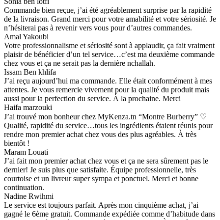
Sonia ben lotfi
Commande bien reçue, j’ai été agréablement surprise par la rapidité
de la livraison. Grand merci pour votre amabilité et votre sériosité. Je
n’hésiterai pas à revenir vers vous pour d’autres commandes.
Amal Yakoubi
Votre professionnalisme et sériosité sont à applaudir, ça fait vraiment
plaisir de bénéficier d’un tel service…c’est ma deuxième commande
chez vous et ça ne serait pas la dernière nchallah.
Issam Ben khlifa
J’ai reçu aujourd’hui ma commande. Elle était conformément à mes
attentes. Je vous remercie vivement pour la qualité du produit mais
aussi pour la perfection du service. À la prochaine. Merci
Haifa marzouki
J’ai trouvé mon bonheur chez MyKenza.tn “Montre Burberry” ♡
Qualité, rapidité du service…tous les ingrédients étaient réunis pour
rendre mon premier achat chez vous des plus agréables. À très
bientôt !
Maram Louati
J’ai fait mon premier achat chez vous et ça ne sera sûrement pas le
dernier! Je suis plus que satisfaite. Équipe professionnelle, très
courtoise et un livreur super sympa et ponctuel. Merci et bonne
continuation.
Nadine Rwihmi
Le service est toujours parfait. Après mon cinquième achat, j’ai
gagné le 6ème gratuit. Commande expédiée comme d’habitude dans