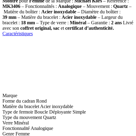
Montre
pour
Femme
de la Marque :
Michael Kors
– Référence :
MK3406
– Fonctionnalités :
Analogique
– Mouvement :
Quartz
–
Matière du boîtier :
Acier inoxydable
– Diamètre du boîtier :
39
mm
– Matière du bracelet :
Acier inoxydable
– Largeur du
bracelet :
18 mm
– Type de verre :
Minéral
– Garantie :
2 ans
Livré
avec son
coffret original, sac
et
certificat d’authenticité.
Caractéristiques
Marque
Forme du cadran
Rond
Matière du bracelet
Acier inoxydable
Type de fermoir
Boucle Déployante Simple
Type du mouvement
Quartz
Verre
Minéral
Fonctionnalité
Analogique
Genre
Femme