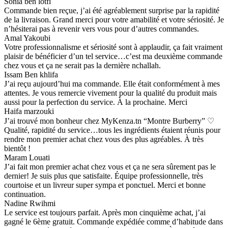
Sonia ben lotfi
Commande bien reçue, j’ai été agréablement surprise par la rapidité
de la livraison. Grand merci pour votre amabilité et votre sériosité. Je
n’hésiterai pas à revenir vers vous pour d’autres commandes.
Amal Yakoubi
Votre professionnalisme et sériosité sont à applaudir, ça fait vraiment
plaisir de bénéficier d’un tel service…c’est ma deuxième commande
chez vous et ça ne serait pas la dernière nchallah.
Issam Ben khlifa
J’ai reçu aujourd’hui ma commande. Elle était conformément à mes
attentes. Je vous remercie vivement pour la qualité du produit mais
aussi pour la perfection du service. À la prochaine. Merci
Haifa marzouki
J’ai trouvé mon bonheur chez MyKenza.tn “Montre Burberry” ♡
Qualité, rapidité du service…tous les ingrédients étaient réunis pour
rendre mon premier achat chez vous des plus agréables. À très
bientôt !
Maram Louati
J’ai fait mon premier achat chez vous et ça ne sera sûrement pas le
dernier! Je suis plus que satisfaite. Équipe professionnelle, très
courtoise et un livreur super sympa et ponctuel. Merci et bonne
continuation.
Nadine Rwihmi
Le service est toujours parfait. Après mon cinquième achat, j’ai
gagné le 6ème gratuit. Commande expédiée comme d’habitude dans