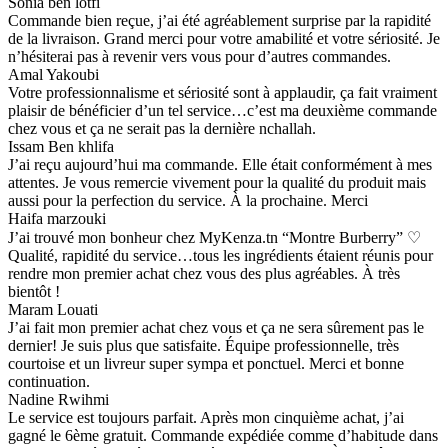
Sonia ben lotfi
Commande bien reçue, j’ai été agréablement surprise par la rapidité
de la livraison. Grand merci pour votre amabilité et votre sériosité. Je
n’hésiterai pas à revenir vers vous pour d’autres commandes.
Amal Yakoubi
Votre professionnalisme et sériosité sont à applaudir, ça fait vraiment
plaisir de bénéficier d’un tel service…c’est ma deuxième commande
chez vous et ça ne serait pas la dernière nchallah.
Issam Ben khlifa
J’ai reçu aujourd’hui ma commande. Elle était conformément à mes
attentes. Je vous remercie vivement pour la qualité du produit mais
aussi pour la perfection du service. À la prochaine. Merci
Haifa marzouki
J’ai trouvé mon bonheur chez MyKenza.tn “Montre Burberry” ♡
Qualité, rapidité du service…tous les ingrédients étaient réunis pour
rendre mon premier achat chez vous des plus agréables. À très
bientôt !
Maram Louati
J’ai fait mon premier achat chez vous et ça ne sera sûrement pas le
dernier! Je suis plus que satisfaite. Équipe professionnelle, très
courtoise et un livreur super sympa et ponctuel. Merci et bonne
continuation.
Nadine Rwihmi
Le service est toujours parfait. Après mon cinquième achat, j’ai
gagné le 6ème gratuit. Commande expédiée comme d’habitude dans