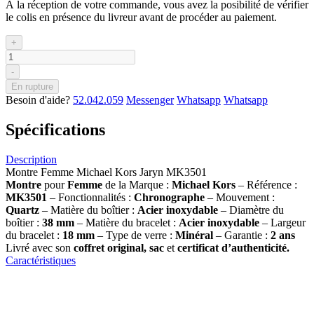
À la réception de votre commande, vous avez la posibilité de vérifier
le colis en présence du livreur avant de procéder au paiement.
+
-
En rupture
Besoin d'aide?
52.042.059
Messenger
Whatsapp
Whatsapp
Spécifications
Description
Montre Femme Michael Kors Jaryn MK3501
Montre
pour
Femme
de la Marque :
Michael Kors
– Référence :
MK3501
– Fonctionnalités :
Chronographe
– Mouvement :
Quartz
– Matière du boîtier :
Acier inoxydable
– Diamètre du
boîtier :
38
mm
– Matière du bracelet :
Acier inoxydable
– Largeur
du bracelet :
18 mm
– Type de verre :
Minéral
– Garantie :
2 ans
Livré avec son
coffret original, sac
et
certificat d’authenticité.
Caractéristiques