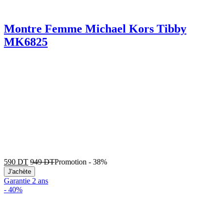
Montre Femme Michael Kors Tibby
MK6825
590
DT
949
DT
Promotion
-
38%
J'achète
Garantie 2 ans
-
40%