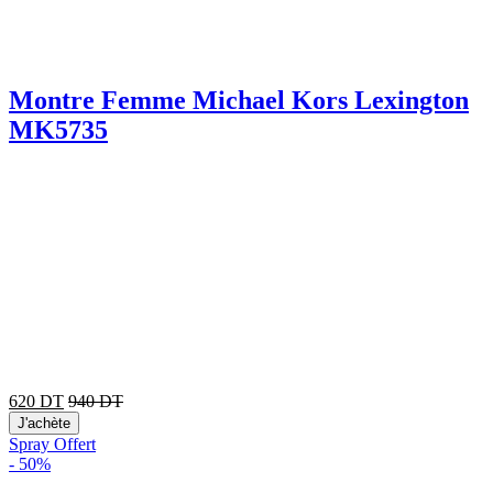
Montre Femme Michael Kors Lexington
MK5735
620
DT
940
DT
J'achète
Spray Offert
-
50%