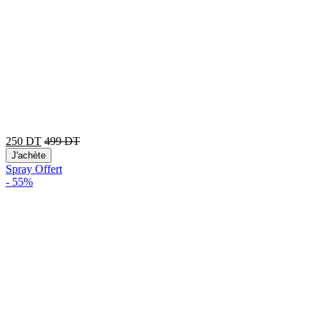
250
DT
499
DT
J'achète
Spray Offert
-
55%