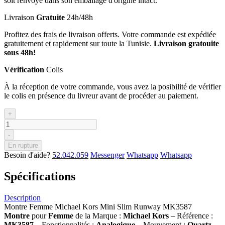
soit renvoyé dans son emballage d'origine intact.
Livraison
Gratuite
24h/48h
Profitez des frais de livraison offerts. Votre commande est expédiée
gratuitement et rapidement sur toute la Tunisie.
Livraison gratouite
sous 48h!
Vérification
Colis
À la réception de votre commande, vous avez la posibilité de vérifier
le colis en présence du livreur avant de procéder au paiement.
+
-
En rupture
Besoin d'aide?
52.042.059
Messenger
Whatsapp
Whatsapp
Spécifications
Description
Montre Femme Michael Kors Mini Slim Runway MK3587
Montre
pour
Femme
de la Marque :
Michael Kors
– Référence :
MK3587
– Fonctionnalités :
Analogique
– Mouvement :
Quartz
–