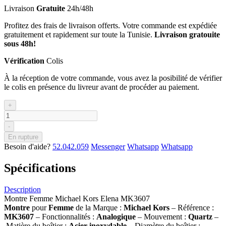
Livraison
Gratuite
24h/48h
Profitez des frais de livraison offerts. Votre commande est expédiée
gratuitement et rapidement sur toute la Tunisie.
Livraison gratouite
sous 48h!
Vérification
Colis
À la réception de votre commande, vous avez la posibilité de vérifier
le colis en présence du livreur avant de procéder au paiement.
+
-
En rupture
Besoin d'aide?
52.042.059
Messenger
Whatsapp
Whatsapp
Spécifications
Description
Montre Femme Michael Kors Elena MK3607
Montre
pour
Femme
de la Marque :
Michael Kors
– Référence :
MK3607
– Fonctionnalités :
Analogique
– Mouvement :
Quartz
–
Matière du boîtier :
Acier inoxydable
– Diamètre du boîtier :