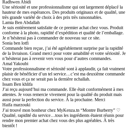
Radhwen Abidi
Une sériosité et une professionnalisme qui ont largement déplacé la
hauteur de mes espérances. Des produits originaux et de qualité, une
très grande variété de choix à des prix très raisonnables.
Lamia Ben Abdallah
Je suis entièrement satisfaite de ce premier achat chez vous. Produit
conforme à la photo, rapidité d’expédition et qualité de l’emballage.
Je n’hésiterai pas à commander de nouveau sur ce site.
Sonia ben lotfi
Commande bien reçue, j’ai été agréablement surprise par la rapidité
de la livraison. Grand merci pour votre amabilité et votre sériosité. Je
n’hésiterai pas à revenir vers vous pour d’autres commandes.
Amal Yakoubi
Votre professionnalisme et sériosité sont à applaudir, ça fait vraiment
plaisir de bénéficier d’un tel service…c’est ma deuxième commande
chez vous et ça ne serait pas la dernière nchallah.
Issam Ben khlifa
J’ai reçu aujourd’hui ma commande. Elle était conformément à mes
attentes. Je vous remercie vivement pour la qualité du produit mais
aussi pour la perfection du service. À la prochaine. Merci
Haifa marzouki
J’ai trouvé mon bonheur chez MyKenza.tn “Montre Burberry” ♡
Qualité, rapidité du service…tous les ingrédients étaient réunis pour
rendre mon premier achat chez vous des plus agréables. À très
bientôt !