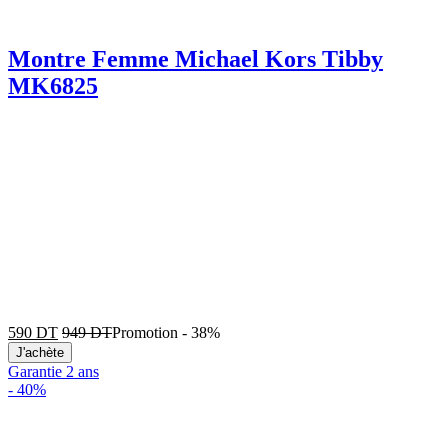
Montre Femme Michael Kors Tibby
MK6825
590
DT
949
DT
Promotion
-
38%
J'achète
Garantie 2 ans
-
40%