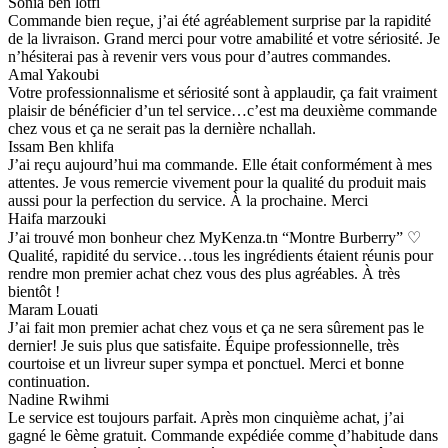
Sonia ben lotfi
Commande bien reçue, j’ai été agréablement surprise par la rapidité
de la livraison. Grand merci pour votre amabilité et votre sériosité. Je
n’hésiterai pas à revenir vers vous pour d’autres commandes.
Amal Yakoubi
Votre professionnalisme et sériosité sont à applaudir, ça fait vraiment
plaisir de bénéficier d’un tel service…c’est ma deuxième commande
chez vous et ça ne serait pas la dernière nchallah.
Issam Ben khlifa
J’ai reçu aujourd’hui ma commande. Elle était conformément à mes
attentes. Je vous remercie vivement pour la qualité du produit mais
aussi pour la perfection du service. À la prochaine. Merci
Haifa marzouki
J’ai trouvé mon bonheur chez MyKenza.tn “Montre Burberry” ♡
Qualité, rapidité du service…tous les ingrédients étaient réunis pour
rendre mon premier achat chez vous des plus agréables. À très
bientôt !
Maram Louati
J’ai fait mon premier achat chez vous et ça ne sera sûrement pas le
dernier! Je suis plus que satisfaite. Équipe professionnelle, très
courtoise et un livreur super sympa et ponctuel. Merci et bonne
continuation.
Nadine Rwihmi
Le service est toujours parfait. Après mon cinquième achat, j’ai
gagné le 6ème gratuit. Commande expédiée comme d’habitude dans