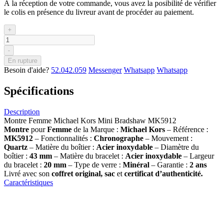
À la réception de votre commande, vous avez la posibilité de vérifier
le colis en présence du livreur avant de procéder au paiement.
+
-
En rupture
Besoin d'aide?
52.042.059
Messenger
Whatsapp
Whatsapp
Spécifications
Description
Montre Femme Michael Kors Mini Bradshaw MK5912
Montre
pour
Femme
de la Marque :
Michael Kors
– Référence :
MK5912
– Fonctionnalités :
Chronographe
– Mouvement :
Quartz
– Matière du boîtier :
Acier inoxydable
– Diamètre du
boîtier :
43
mm
– Matière du bracelet :
Acier inoxydable
– Largeur
du bracelet :
20 mm
– Type de verre :
Minéral
– Garantie :
2 ans
Livré avec son
coffret original, sac
et
certificat d’authenticité.
Caractéristiques