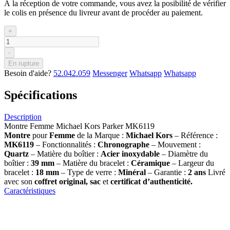
À la réception de votre commande, vous avez la posibilité de vérifier
le colis en présence du livreur avant de procéder au paiement.
+
-
En rupture
Besoin d'aide?
52.042.059
Messenger
Whatsapp
Whatsapp
Spécifications
Description
Montre Femme Michael Kors Parker MK6119
Montre
pour
Femme
de la Marque :
Michael Kors
– Référence :
MK6119
– Fonctionnalités :
Chronographe
– Mouvement :
Quartz
– Matière du boîtier :
Acier inoxydable
– Diamètre du
boîtier :
39
mm
– Matière du bracelet :
Céramique
– Largeur du
bracelet :
18 mm
– Type de verre :
Minéral
– Garantie :
2 ans
Livré
avec son
coffret original, sac
et
certificat d’authenticité.
Caractéristiques