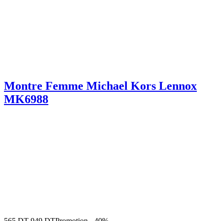
Montre Femme Michael Kors Lennox
MK6988
565
DT
949
DT
Promotion
-
40%