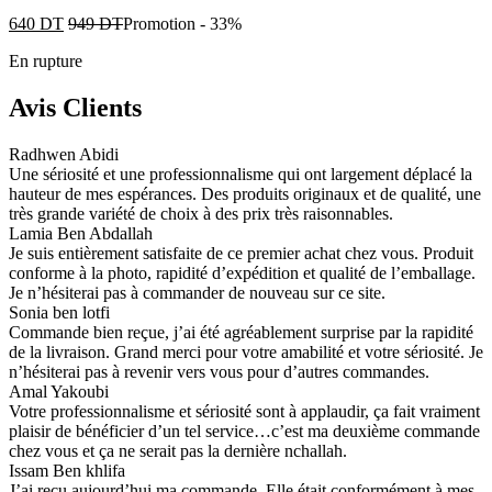
640
DT
949
DT
Promotion
-
33%
En rupture
Avis Clients
Radhwen Abidi
Une sériosité et une professionnalisme qui ont largement déplacé la
hauteur de mes espérances. Des produits originaux et de qualité, une
très grande variété de choix à des prix très raisonnables.
Lamia Ben Abdallah
Je suis entièrement satisfaite de ce premier achat chez vous. Produit
conforme à la photo, rapidité d’expédition et qualité de l’emballage.
Je n’hésiterai pas à commander de nouveau sur ce site.
Sonia ben lotfi
Commande bien reçue, j’ai été agréablement surprise par la rapidité
de la livraison. Grand merci pour votre amabilité et votre sériosité. Je
n’hésiterai pas à revenir vers vous pour d’autres commandes.
Amal Yakoubi
Votre professionnalisme et sériosité sont à applaudir, ça fait vraiment
plaisir de bénéficier d’un tel service…c’est ma deuxième commande
chez vous et ça ne serait pas la dernière nchallah.
Issam Ben khlifa
J’ai reçu aujourd’hui ma commande. Elle était conformément à mes