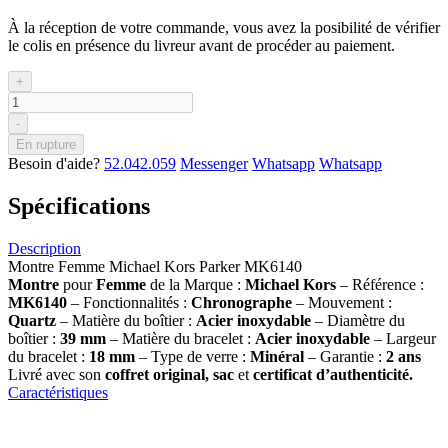
À la réception de votre commande, vous avez la posibilité de vérifier
le colis en présence du livreur avant de procéder au paiement.
+
-
En rupture
Besoin d'aide?
52.042.059
Messenger
Whatsapp
Whatsapp
Spécifications
Description
Montre Femme Michael Kors Parker MK6140
Montre
pour
Femme
de la Marque :
Michael Kors
– Référence :
MK6140
– Fonctionnalités :
Chronographe
– Mouvement :
Quartz
– Matière du boîtier :
Acier inoxydable
– Diamètre du
boîtier :
39
mm
– Matière du bracelet :
Acier inoxydable
– Largeur
du bracelet :
18 mm
– Type de verre :
Minéral
– Garantie :
2 ans
Livré avec son
coffret original, sac
et
certificat d’authenticité.
Caractéristiques