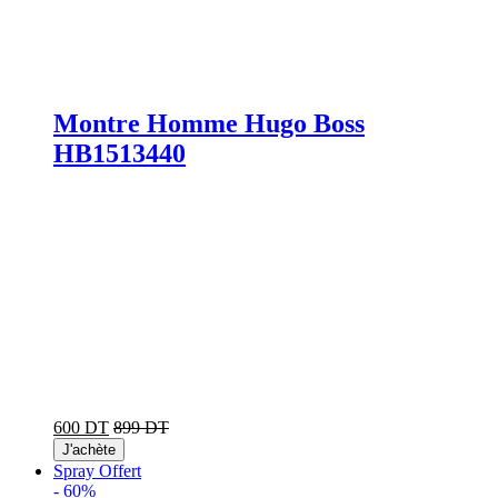
Montre Homme Hugo Boss
HB1513440
600 DT
899 DT
J'achète
Spray Offert
-
60%