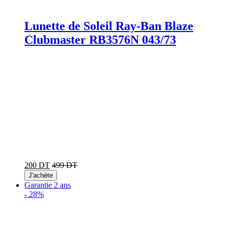
Lunette de Soleil Ray-Ban Blaze
Clubmaster RB3576N 043/73
200 DT
499 DT
J'achète
Garantie 2 ans
-
28%