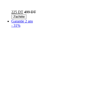
225 DT
499 DT
J'achète
Garantie 2 ans
-
31%