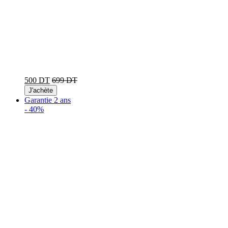
500 DT
699 DT
J'achète
Garantie 2 ans
-
40%