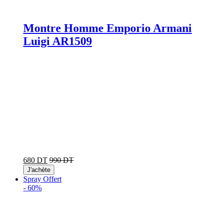
Montre Homme Emporio Armani
Luigi AR1509
680 DT
990 DT
J'achète
Spray Offert
-
60%