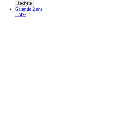
J'achète
Garantie 2 ans
-
24%