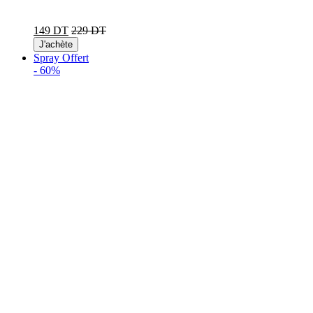
149 DT
229 DT
J'achète
Spray Offert
-
60%