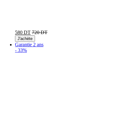
580 DT
720 DT
J'achète
Garantie 2 ans
-
33%