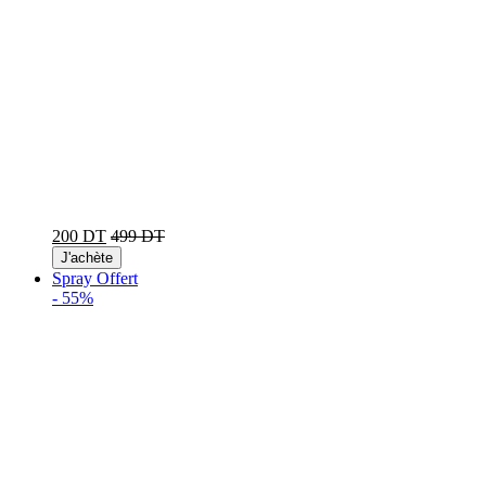
200 DT
499 DT
J'achète
Spray Offert
-
55%