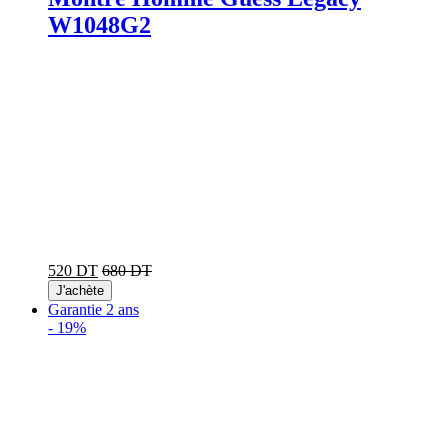
W1048G2
520 DT
680 DT
J'achète
Garantie 2 ans
-
19%