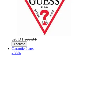
520 DT
680 DT
J'achète
Garantie 2 ans
-
38%