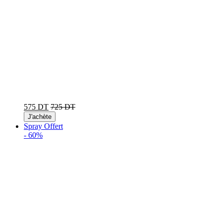
575 DT
725 DT
J'achète
Spray Offert
-
60%