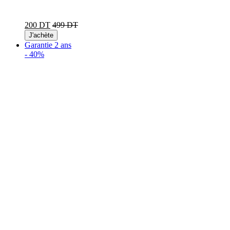
200 DT
499 DT
J'achète
Garantie 2 ans
-
40%