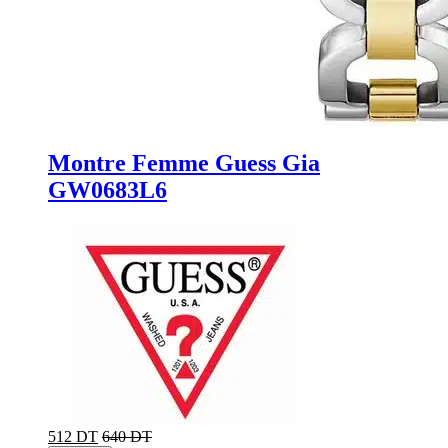
Montre Femme Guess Gia
GW0683L6
512 DT
640 DT