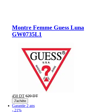
Montre Femme Guess Luna
GW0735L1
450 DT
620 DT
J'achète
Garantie 2 ans
-
21%