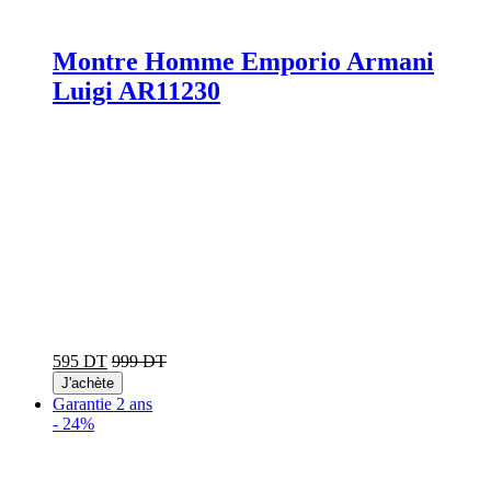
Montre Homme Emporio Armani
Luigi AR11230
595 DT
999 DT
J'achète
Garantie 2 ans
-
24%