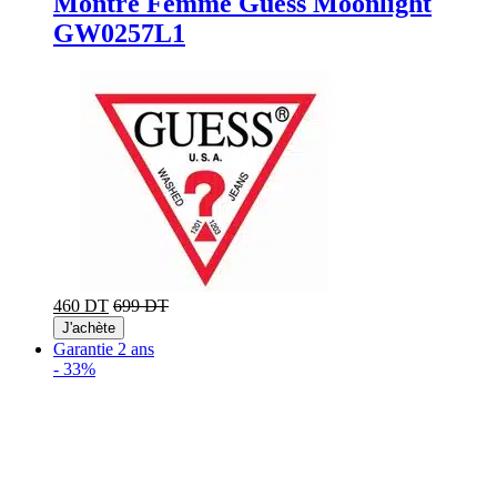
Montre Femme Guess Moonlight
GW0257L1
460 DT
699 DT
J'achète
Garantie 2 ans
-
33%