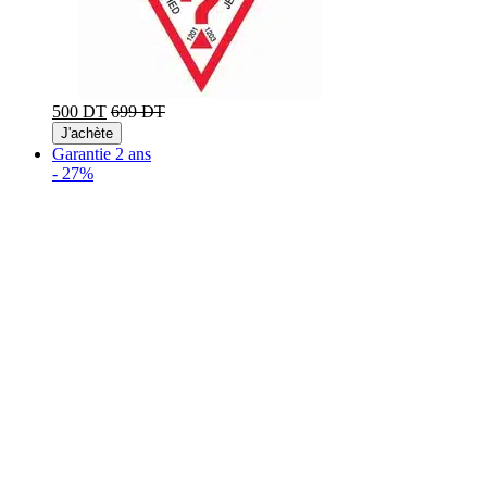
500 DT
699 DT
J'achète
Garantie 2 ans
-
27%