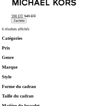
590 DT
949 DT
J'achète
Trié
6 résultats affichés
du
plus
Catégories
récent
au
Prix
plus
ancien
Genre
Marque
Style
Forme du cadran
Taille du cadran
Matière du bracelet