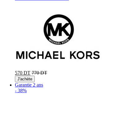
570 DT
770 DT
J'achète
Garantie 2 ans
-
38%