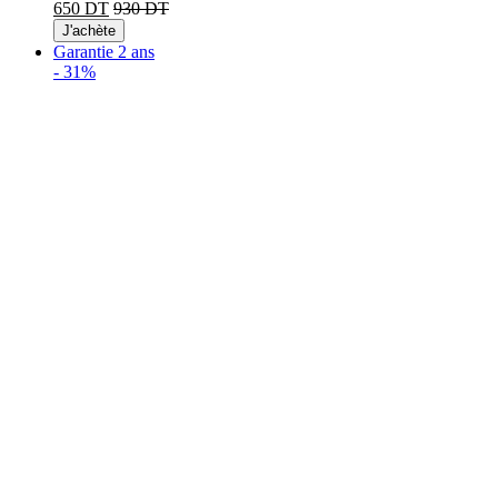
650 DT
930 DT
J'achète
Garantie 2 ans
-
31%