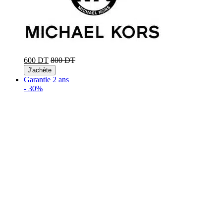
600 DT
800 DT
J'achète
Garantie 2 ans
-
30%