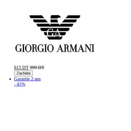
615 DT
999 DT
J'achète
Garantie 2 ans
-
41%