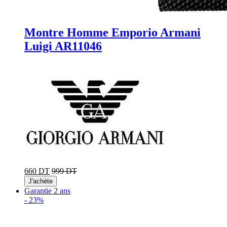
Montre Homme Emporio Armani
Luigi AR11046
660 DT
999 DT
J'achète
Garantie 2 ans
-
23%