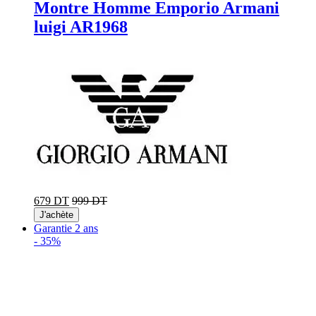
Montre Homme Emporio Armani
luigi AR1968
679 DT
999 DT
J'achète
Garantie 2 ans
-
35%