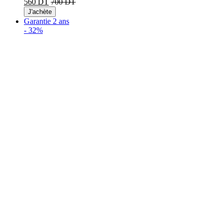
560 DT
700 DT
J'achète
Garantie 2 ans
-
32%