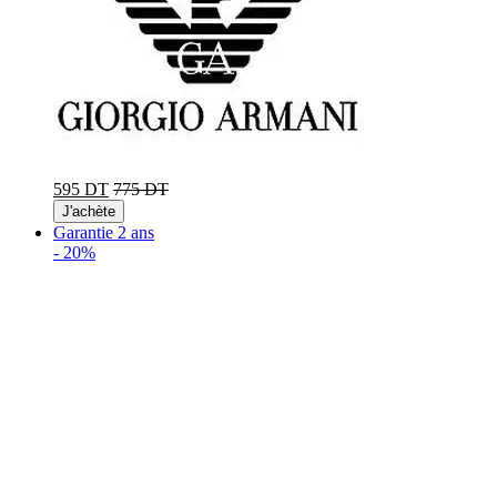
595 DT
775 DT
J'achète
Garantie 2 ans
-
20%