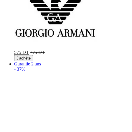
575 DT
775 DT
J'achète
Garantie 2 ans
-
37%