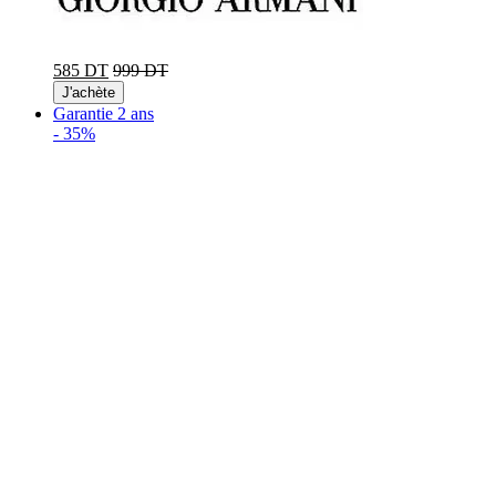
585 DT
999 DT
J'achète
Garantie 2 ans
-
35%