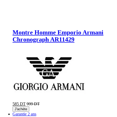
Montre Homme Emporio Armani
Chronograph AR11429
585 DT
999 DT
J'achète
Garantie 2 ans