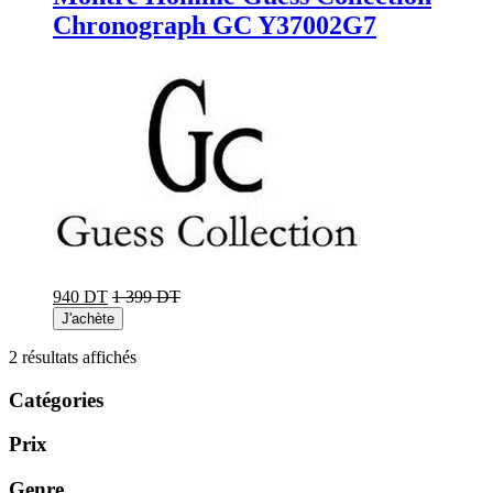
Chronograph GC Y37002G7
940 DT
1 399 DT
J'achète
Trié
2 résultats affichés
du
plus
Catégories
récent
au
Prix
plus
ancien
Genre