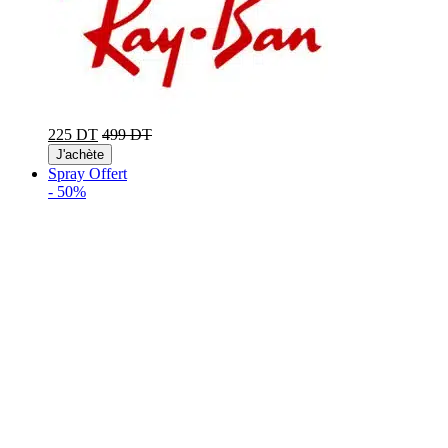
225 DT
499 DT
J'achète
Spray Offert
-
50%