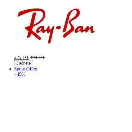
225 DT
499 DT
J'achète
Spray Offert
-
45%