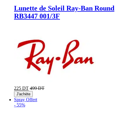
Lunette de Soleil Ray-Ban Round
RB3447 001/3F
225 DT
499 DT
J'achète
Spray Offert
-
55%