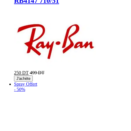
RB4147 710/51
250 DT
499 DT
J'achète
Spray Offert
-
50%