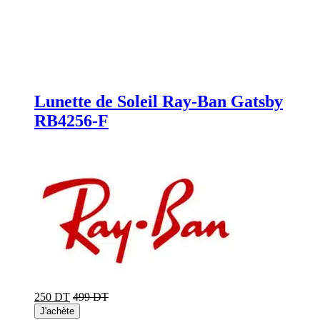
Lunette de Soleil Ray-Ban Gatsby
RB4256-F
250 DT
499 DT
J'achète