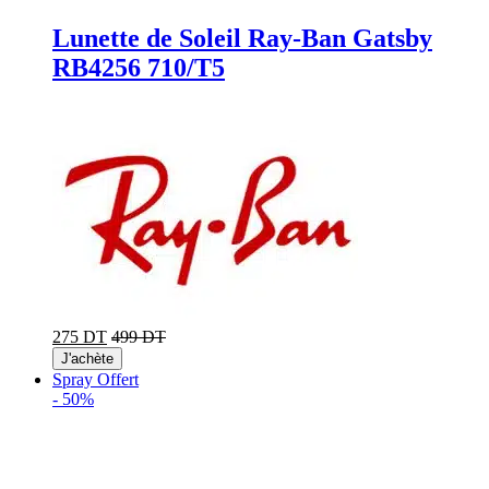
Lunette de Soleil Ray-Ban Gatsby
RB4256 710/T5
275 DT
499 DT
J'achète
Spray Offert
-
50%