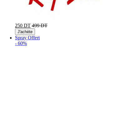
250 DT
499 DT
J'achète
Spray Offert
-
60%