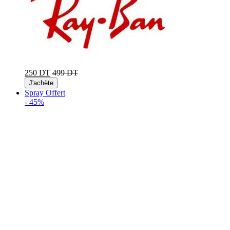
250 DT
499 DT
J'achète
Spray Offert
-
45%