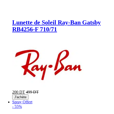
Lunette de Soleil Ray-Ban Gatsby
RB4256-F 710/71
200 DT
499 DT
J'achète
Spray Offert
-
55%