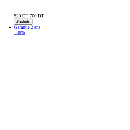
520 DT
700 DT
J'achète
Garantie 2 ans
-
38%