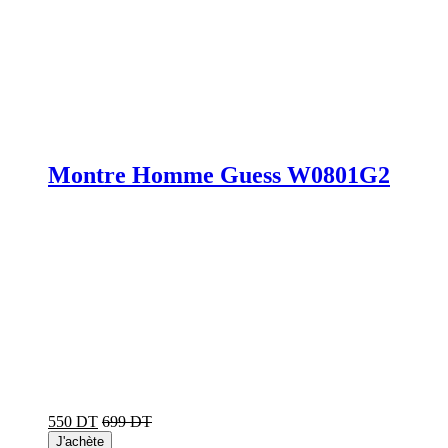
Montre Homme Guess W0801G2
550 DT
699 DT
J'achète