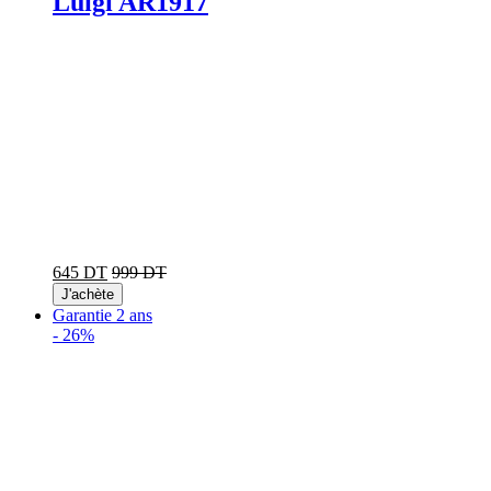
Luigi AR1917
645 DT
999 DT
J'achète
Garantie 2 ans
-
26%