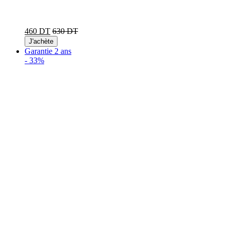
460 DT
630 DT
J'achète
Garantie 2 ans
-
33%