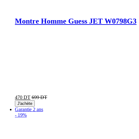
Montre Homme Guess JET W0798G3
470 DT
699 DT
J'achète
Garantie 2 ans
-
19%