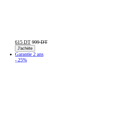
615 DT
999 DT
J'achète
Garantie 2 ans
-
25%