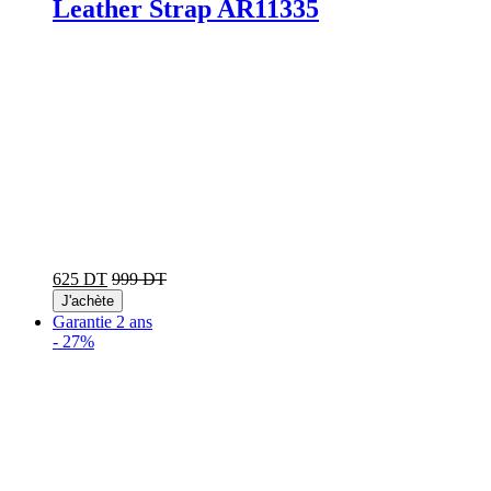
Leather Strap AR11335
625 DT
999 DT
J'achète
Garantie 2 ans
-
27%