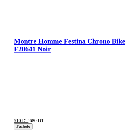
Montre Homme Festina Chrono Bike
F20641 Noir
510 DT
680 DT
J'achète