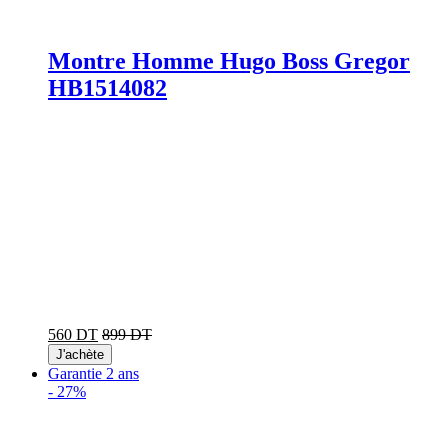
Montre Homme Hugo Boss Gregor
HB1514082
560 DT
899 DT
J'achète
Garantie 2 ans
-
27%