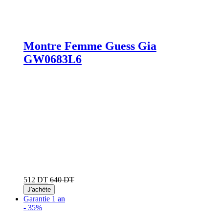
Montre Femme Guess Gia
GW0683L6
512 DT
640 DT
J'achète
Garantie 1 an
-
35%