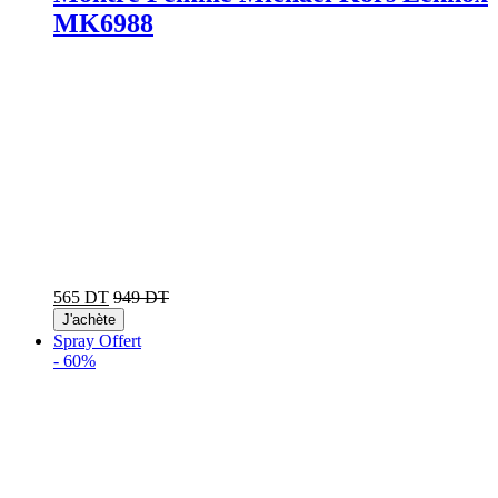
MK6988
565 DT
949 DT
J'achète
Spray Offert
-
60%