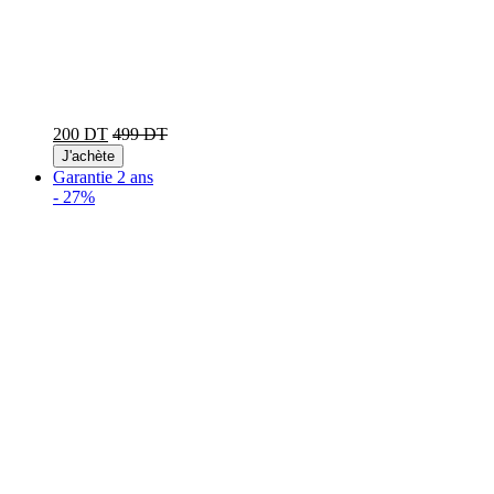
200 DT
499 DT
J'achète
Garantie 2 ans
-
27%