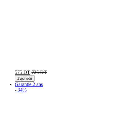
575 DT
725 DT
J'achète
Garantie 2 ans
-
34%