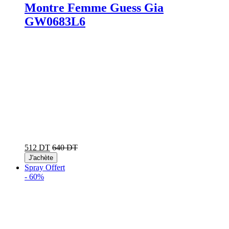
Montre Femme Guess Gia
GW0683L6
512 DT
640 DT
J'achète
Spray Offert
-
60%