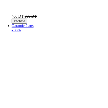
460 DT
699 DT
J'achète
Garantie 2 ans
-
38%