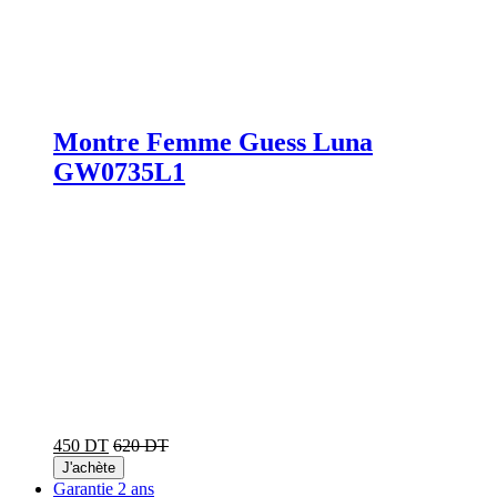
Montre Femme Guess Luna
GW0735L1
450 DT
620 DT
J'achète
Garantie 2 ans