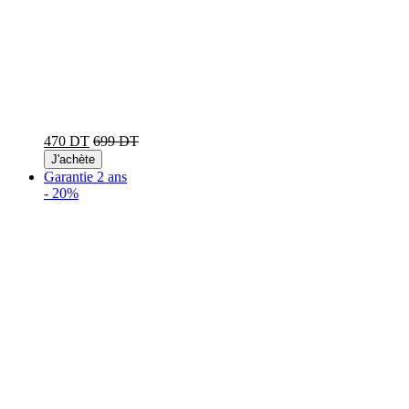
470 DT
699 DT
J'achète
Garantie 2 ans
-
20%