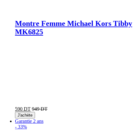
Montre Femme Michael Kors Tibby
MK6825
590 DT
949 DT
J'achète
Garantie 2 ans
-
33%