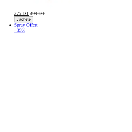
275 DT
499 DT
J'achète
Spray Offert
-
35%