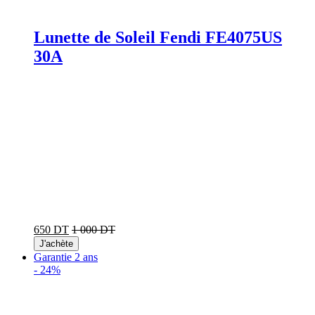
Lunette de Soleil Fendi FE4075US
30A
650 DT
1 000 DT
J'achète
Garantie 2 ans
-
24%