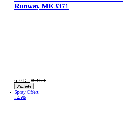
Runway MK3371
610 DT
860 DT
J'achète
Spray Offert
-
45%