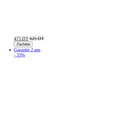
475 DT
625 DT
J'achète
Garantie 2 ans
-
35%