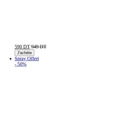
590 DT
949 DT
J'achète
Spray Offert
-
50%