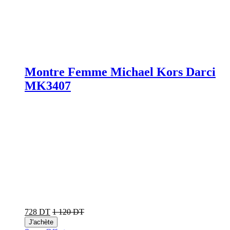
Montre Femme Michael Kors Darci
MK3407
728 DT
1 120 DT
J'achète