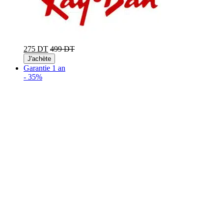
275 DT
499 DT
J'achète
Garantie 1 an
-
35%