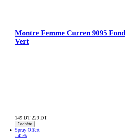
Montre Femme Curren 9095 Fond
Vert
149 DT
229 DT
J'achète
Spray Offert
-
45%