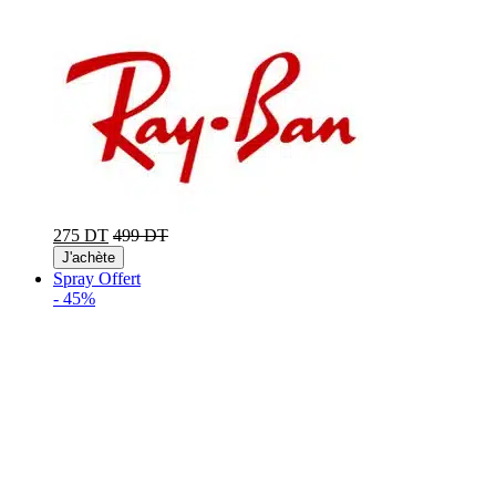
275 DT
499 DT
J'achète
Spray Offert
-
45%