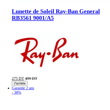
Lunette de Soleil Ray-Ban General
RB3561 9001/A5
275 DT
499 DT
J'achète
Garantie 2 ans
-
38%