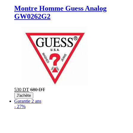
Montre Homme Guess Analog
GW0262G2
530 DT
680 DT
J'achète
Garantie 2 ans
-
27%