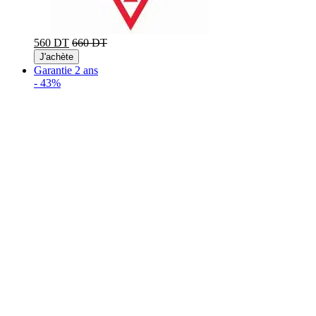
560 DT
660 DT
J'achète
Garantie 2 ans
-
43%