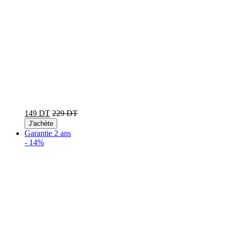
149 DT
229 DT
J'achète
Garantie 2 ans
-
14%