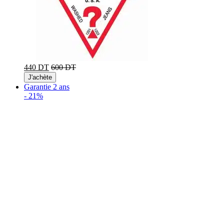
440 DT
600 DT
J'achète
Garantie 2 ans
-
21%