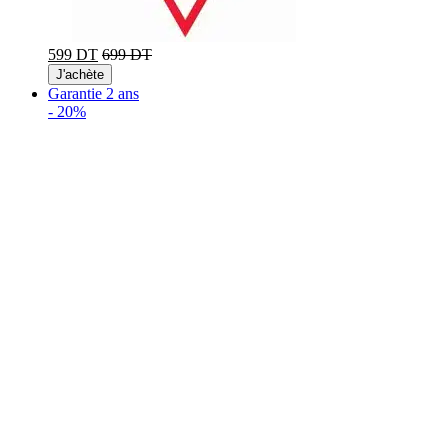
599 DT
699 DT
J'achète
Garantie 2 ans
-
20%