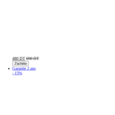
480 DT
690 DT
J'achète
Garantie 2 ans
-
15%