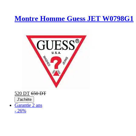
Montre Homme Guess JET W0798G1
520 DT
650 DT
J'achète
Garantie 2 ans
-
26%