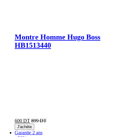
Montre Homme Hugo Boss
HB1513440
600 DT
899 DT
J'achète
Garantie 2 ans