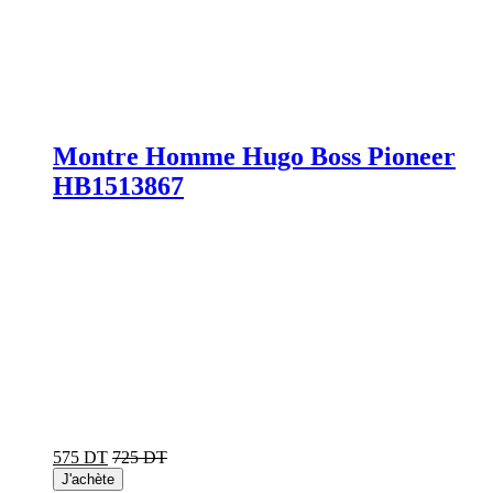
Montre Homme Hugo Boss Pioneer
HB1513867
575 DT
725 DT
J'achète