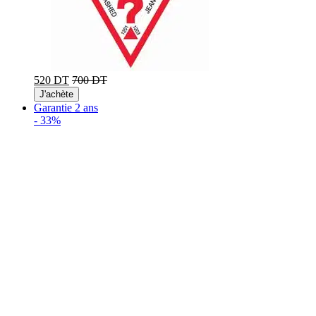
520 DT
700 DT
J'achète
Garantie 2 ans
-
33%