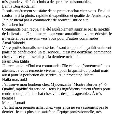
très grande variété de choix à des prix très raisonnables.
Lamia Ben Abdallah
Je suis entièrement satisfaite de ce premier achat chez vous. Produit
conforme à la photo, rapidité d’expédition et qualité de l’emballage.
Je n’hésiterai pas à commander de nouveau sur ce site.
Sonia ben lotfi
Commande bien reçue, j’ai été agréablement surprise par la rapidité
de la livraison. Grand merci pour votre amabilité et votre sériosité. Je
n’hésiterai pas à revenir vers vous pour d’autres commandes.
Amal Yakoubi
Votre professionnalisme et sériosité sont à applaudir, ça fait vraiment
plaisir de bénéficier d’un tel service…c’est ma deuxième commande
chez vous et ça ne serait pas la dernière nchallah.
Issam Ben khlifa
J’ai reçu aujourd’hui ma commande. Elle était conformément à mes
attentes. Je vous remercie vivement pour la qualité du produit mais
aussi pour la perfection du service. À la prochaine. Merci
Haifa marzouki
J’ai trouvé mon bonheur chez MyKenza.tn “Montre Burberry” ♡
Qualité, rapidité du service…tous les ingrédients étaient réunis pour
rendre mon premier achat chez vous des plus agréables. À très
bientôt !
Maram Louati
J’ai fait mon premier achat chez vous et ça ne sera sûrement pas le
dernier! Je suis plus que satisfaite. Équipe professionnelle, très