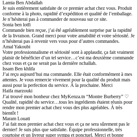
Lamia Ben Abdallah
Je suis entièrement satisfaite de ce premier achat chez vous. Produit
conforme à la photo, rapidité d’expédition et qualité de l’emballage.
Je n’hésiterai pas à commander de nouveau sur ce site.
Sonia ben lotfi
Commande bien reçue, j’ai été agréablement surprise par la rapidité
de la livraison. Grand merci pour votre amabilité et votre sériosité. Je
n’hésiterai pas à revenir vers vous pour d’autres commandes.
Amal Yakoubi
Votre professionnalisme et sériosité sont à applaudir, ça fait vraiment
plaisir de bénéficier d’un tel service…c’est ma deuxième commande
chez vous et ça ne serait pas la dernière nchallah.
Issam Ben khlifa
J’ai reçu aujourd’hui ma commande. Elle était conformément à mes
attentes. Je vous remercie vivement pour la qualité du produit mais
aussi pour la perfection du service. À la prochaine. Merci
Haifa marzouki
J’ai trouvé mon bonheur chez MyKenza.tn “Montre Burberry” ♡
Qualité, rapidité du service…tous les ingrédients étaient réunis pour
rendre mon premier achat chez vous des plus agréables. À très
bientôt !
Maram Louati
J’ai fait mon premier achat chez vous et ça ne sera sûrement pas le
dernier! Je suis plus que satisfaite. Équipe professionnelle, très
courtoise et un livreur super sympa et ponctuel. Merci et bonne