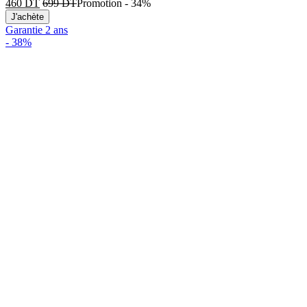
460
DT
699
DT
Promotion
-
34%
J'achète
Garantie 2 ans
-
38%