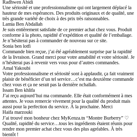
Radhwen Abidi
Une sériosité et une professionnalisme qui ont largement déplacé la
hauteur de mes espérances. Des produits originaux et de qualité, une
très grande variété de choix à des prix très raisonnables.
Lamia Ben Abdallah
Je suis entièrement satisfaite de ce premier achat chez vous. Produit
conforme à la photo, rapidité d’expédition et qualité de l’emballage.
Je n’hésiterai pas à commander de nouveau sur ce site.
Sonia ben lotfi
Commande bien reçue, j’ai été agréablement surprise par la rapidité
de la livraison. Grand merci pour votre amabilité et votre sériosité. Je
n’hésiterai pas à revenir vers vous pour d’autres commandes.
Amal Yakoubi
Votre professionnalisme et sériosité sont à applaudir, ça fait vraiment
plaisir de bénéficier d’un tel service…c’est ma deuxième commande
chez vous et ça ne serait pas la dernière nchallah.
Issam Ben khlifa
J’ai reçu aujourd’hui ma commande. Elle était conformément à mes
attentes. Je vous remercie vivement pour la qualité du produit mais
aussi pour la perfection du service. À la prochaine. Merci
Haifa marzouki
J’ai trouvé mon bonheur chez MyKenza.tn “Montre Burberry” ♡
Qualité, rapidité du service…tous les ingrédients étaient réunis pour
rendre mon premier achat chez vous des plus agréables. À très
bientôt !