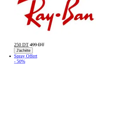
250 DT
499 DT
J'achète
Spray Offert
-
50%