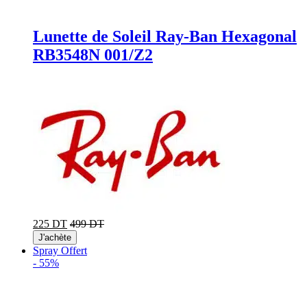
Lunette de Soleil Ray-Ban Hexagonal
RB3548N 001/Z2
225 DT
499 DT
J'achète
Spray Offert
-
55%