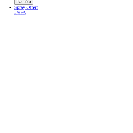
J'achète
Spray Offert
-
50%