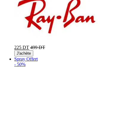
225 DT
499 DT
J'achète
Spray Offert
-
50%