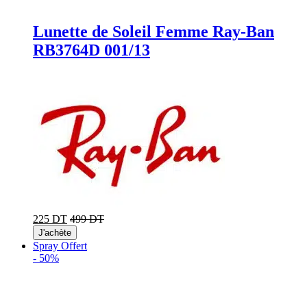
Lunette de Soleil Femme Ray-Ban
RB3764D 001/13
225 DT
499 DT
J'achète
Spray Offert
-
50%