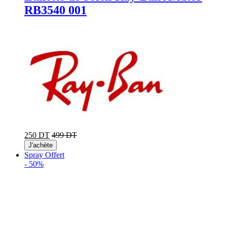
RB3540 001
250 DT
499 DT
J'achète
Spray Offert
-
50%