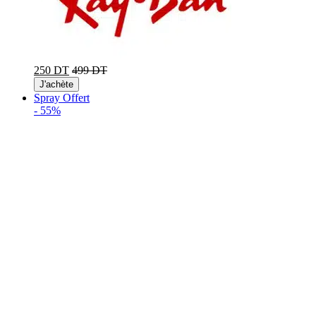
250 DT
499 DT
J'achète
Spray Offert
-
55%