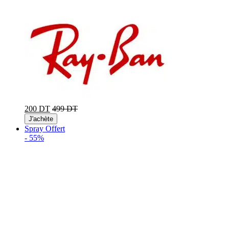
200 DT
499 DT
J'achète
Spray Offert
-
55%