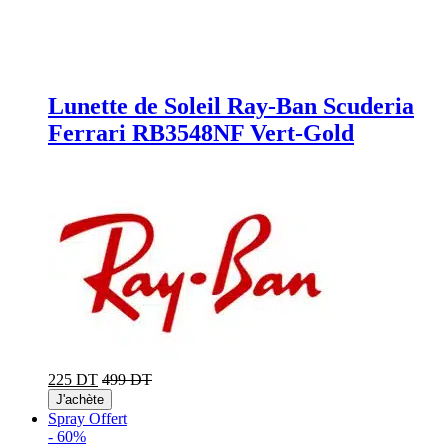
Lunette de Soleil Ray-Ban Scuderia
Ferrari RB3548NF Vert-Gold
225 DT
499 DT
J'achète
Spray Offert
-
60%