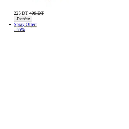
225 DT
499 DT
J'achète
Spray Offert
-
55%