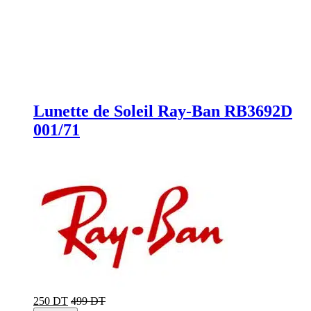
Lunette de Soleil Ray-Ban RB3692D
001/71
250 DT
499 DT